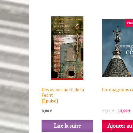
25,00 €.
1
PRI
Des usines au fil de la
Compagnons cé
Fecht
[Épuisé]
Le
L
8,00
€
22,00
€
12,00
€
prix
p
initial
a
Lire la suite
Ajouter au
était :
e