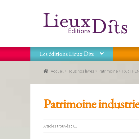
Aller
Aller
à
au
la
contenu
navigation
Les éditions Lieux Dits
Accueil
Commande
Conditions générales de vente
Accueil
Tous nos livres
Patrimoine
PAR THE
Panier
Recevoir notre newsletter
Tous nos livres
La
Les éditions Lieux Dits
Patrimoine industrie
Articles trouvés : 61