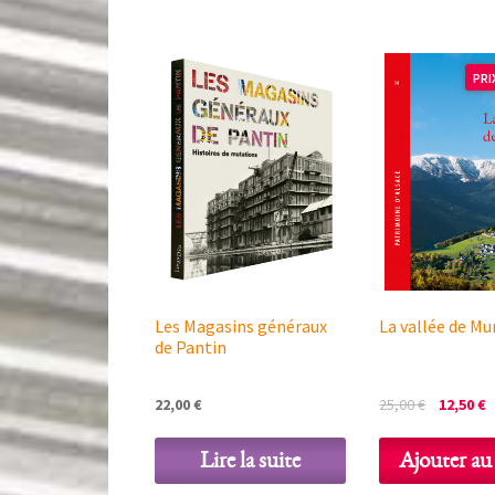
PRI
Les Magasins généraux
La vallée de Mu
de Pantin
Le
L
22,00
€
25,00
€
12,50
€
prix
p
initial
a
Lire la suite
Ajouter au
était :
e