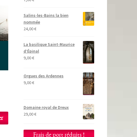
Salins-les-Bains la bien
nommée
24,00
€
La basilique Saint-Maurice
d’Épinal
9,00
€
Orgues des Ardennes
9,00
€
Domaine royal de Dreux
29,00
€
er
Frais de port réduits !