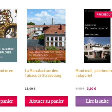
PRIX RÉDUIT
ontre en
La Manufacture des
Montreuil, patrimoin
Tabacs de Strasbourg
industriel
Le
Le
11,00
€
6,00
€
3,00
€
prix
prix
initial
actuel
 panier
Ajouter au panier
Lire la suite
était :
est :
6,00 €.
3,00 €.