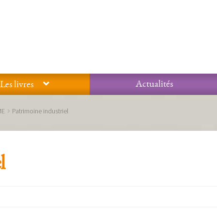
Actualités
Les livres
Glossaire
Mentions légales / Données personnelles
Mon compte
ME
Patrimoine industriel
 qualité Lieux Dits
Nous contacter
Qui sommes-nous ?
l