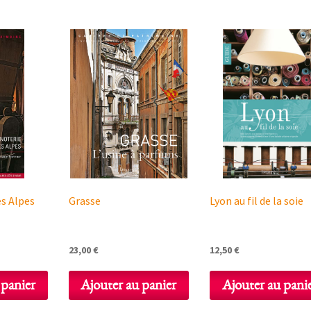
es Alpes
Grasse
Lyon au fil de la soie
23,00
€
12,50
€
 panier
Ajouter au panier
Ajouter au pani