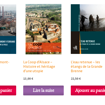
rmont-
La Coop d’Alsace –
L’eau retenue – les
Histoire et héritage
étangs de la Grande
d’une utopie
Brenne
13,00
€
22,50
€
 panier
Lire la suite
Ajouter au pani