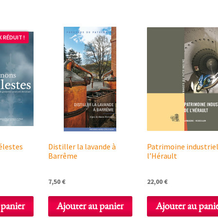
2,50 €.
15,00 €.
7,50 €.
X RÉDUIT !
lestes
Distiller la lavande à
Patrimoine industriel
Barrême
l’Hérault
e
7,50
€
22,00
€
rix
ctuel
 panier
Ajouter au panier
Ajouter au pani
st :