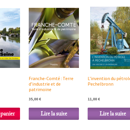
Franche-Comté : Terre
L’invention du pétrol
d’industrie et de
Pechelbronn
patrimoine
35,00
€
11,00
€
 panier
Lire la suite
Lire la suite