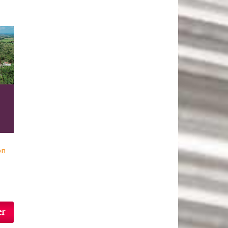
on
er