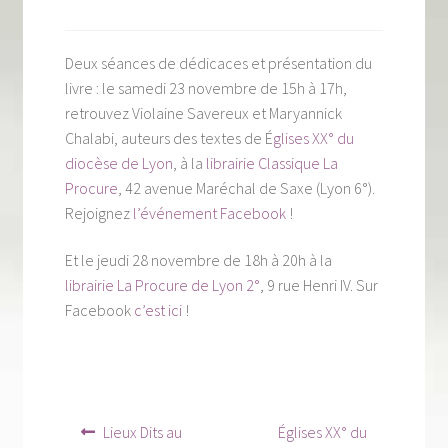
Tous nos livres
La qualité Lieux Dits
Deux séances de dédicaces et présentation du
livre : le samedi 23 novembre de 15h à 17h,
Nous contacter
retrouvez Violaine Savereux et Maryannick
Chalabi, auteurs des textes de É
glises XX° du
Qui sommes-nous ?
diocèse de Lyon
, à la
librairie Classique La
Procure
, 42 avenue Maréchal de Saxe (Lyon 6°).
Les éditions Lieux Dits
Rejoignez
l’événement Facebook
!
Et le jeudi 28 novembre de 18h à 20h à la
librairie La Procure de Lyon 2°
, 9 rue Henri IV. Sur
Facebook
c’est ici
!
Navigation
Article
Article
Lieux Dits au
Églises XX° du