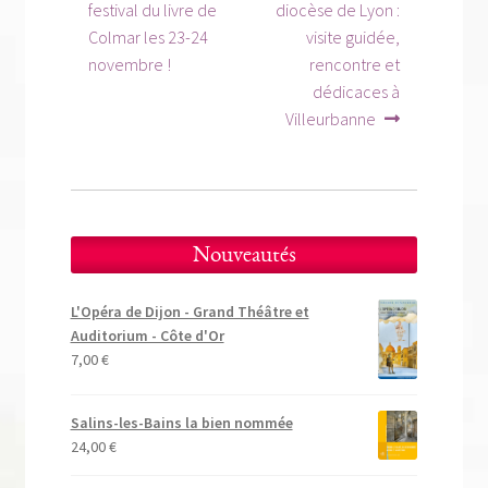
précédent :
suivant :
de
festival du livre de
diocèse de Lyon :
Colmar les 23-24
visite guidée,
l’article
novembre !
rencontre et
dédicaces à
Villeurbanne
Nouveautés
L'Opéra de Dijon - Grand Théâtre et
Auditorium - Côte d'Or
7,00
€
Salins-les-Bains la bien nommée
24,00
€