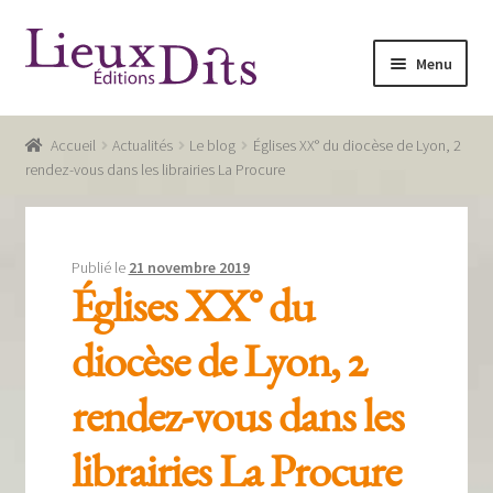
Aller
Aller
Menu
à
au
la
contenu
Accueil
navigation
Accueil
Actualités
Le blog
Églises XX° du diocèse de Lyon, 2
Commande
rendez-vous dans les librairies La Procure
Conditions générales de vente
Glossaire
Publié le
21 novembre 2019
Églises XX° du
Mentions légales / Données personnelles
diocèse de Lyon, 2
Mon compte
rendez-vous dans les
Panier
Recevoir notre newsletter
librairies La Procure