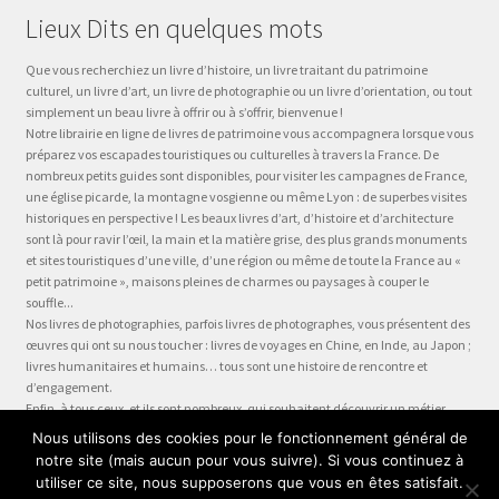
Lieux Dits en quelques mots
Que vous recherchiez un livre d’histoire, un livre traitant du patrimoine
culturel, un livre d’art, un livre de photographie ou un livre d’orientation, ou tout
simplement un beau livre à offrir ou à s’offrir, bienvenue !
Notre librairie en ligne de livres de patrimoine vous accompagnera lorsque vous
préparez vos escapades touristiques ou culturelles à travers la France. De
nombreux petits guides sont disponibles, pour visiter les campagnes de France,
une église picarde, la montagne vosgienne ou même Lyon : de superbes visites
historiques en perspective ! Les beaux livres d’art, d’histoire et d’architecture
sont là pour ravir l’œil, la main et la matière grise, des plus grands monuments
et sites touristiques d’une ville, d’une région ou même de toute la France au «
petit patrimoine », maisons pleines de charmes ou paysages à couper le
souffle...
Nos livres de photographies, parfois livres de photographes, vous présentent des
œuvres qui ont su nous toucher : livres de voyages en Chine, en Inde, au Japon ;
livres humanitaires et humains… tous sont une histoire de rencontre et
d’engagement.
Enfin, à tous ceux, et ils sont nombreux, qui souhaitent découvrir un métier,
préparer leur formation ou choisir leur orientation, à la question « quel métier ?
Nous utilisons des cookies pour le fonctionnement général de
» nous dédions la collection Être, véritable panorama du monde du travail, plus
notre site (mais aucun pour vous suivre). Si vous continuez à
qu’un guide des métiers, plus qu’une fiche métier… un test métier, un « stage
utiliser ce site, nous supposerons que vous en êtes satisfait.
en entreprise dans votre fauteuil » !