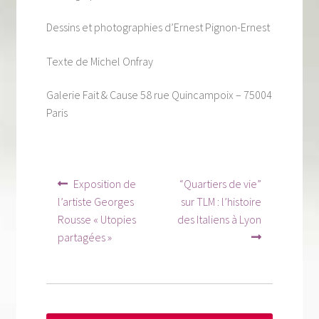
Tous nos livres
Dessins et photographies d’Ernest Pignon-Ernest
La qualité Lieux Dits
Texte de Michel Onfray
Nous contacter
Galerie Fait & Cause 58 rue Quincampoix – 75004
Qui sommes-nous ?
Paris
Les éditions Lieux Dits
Navigation
Article
Article
Exposition de
“Quartiers de vie”
précédent :
suivant :
de
l’artiste Georges
sur TLM : l’histoire
Rousse « Utopies
des Italiens à Lyon
l’article
partagées »