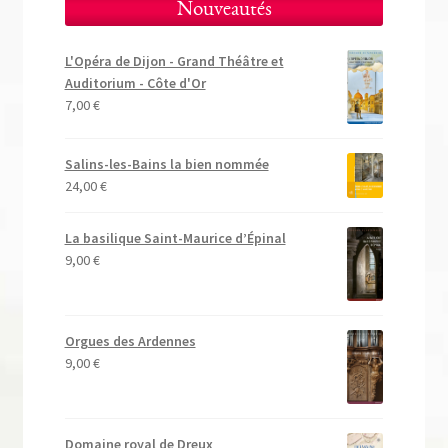
Nouveautés
L'Opéra de Dijon - Grand Théâtre et
Auditorium - Côte d'Or
7,00
€
Salins-les-Bains la bien nommée
24,00
€
La basilique Saint-Maurice d’Épinal
9,00
€
Orgues des Ardennes
9,00
€
Domaine royal de Dreux