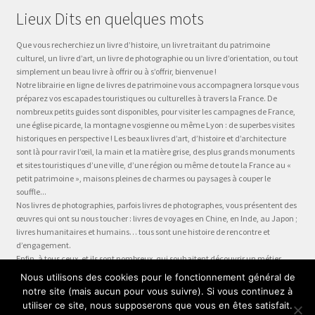
Lieux Dits en quelques mots
Que vous recherchiez un livre d’histoire, un livre traitant du patrimoine
culturel, un livre d’art, un livre de photographie ou un livre d’orientation, ou tout
simplement un beau livre à offrir ou à s’offrir, bienvenue !
Notre librairie en ligne de livres de patrimoine vous accompagnera lorsque vous
préparez vos escapades touristiques ou culturelles à travers la France. De
nombreux petits guides sont disponibles, pour visiter les campagnes de France,
une église picarde, la montagne vosgienne ou même Lyon : de superbes visites
historiques en perspective ! Les beaux livres d’art, d’histoire et d’architecture
sont là pour ravir l’œil, la main et la matière grise, des plus grands monuments
et sites touristiques d’une ville, d’une région ou même de toute la France au «
petit patrimoine », maisons pleines de charmes ou paysages à couper le
souffle...
Nos livres de photographies, parfois livres de photographes, vous présentent des
œuvres qui ont su nous toucher : livres de voyages en Chine, en Inde, au Japon ;
livres humanitaires et humains… tous sont une histoire de rencontre et
d’engagement.
Enfin, à tous ceux, et ils sont nombreux, qui souhaitent découvrir un métier,
préparer leur formation ou choisir leur orientation, à la question « quel métier ?
Nous utilisons des cookies pour le fonctionnement général de
» nous dédions la collection Être, véritable panorama du monde du travail, plus
notre site (mais aucun pour vous suivre). Si vous continuez à
qu’un guide des métiers, plus qu’une fiche métier… un test métier, un « stage
utiliser ce site, nous supposerons que vous en êtes satisfait.
en entreprise dans votre fauteuil » !