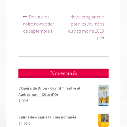
Navigation
Article
Article
Découvrez
Notre programme
précédent :
suivant :
de
notre newsletter
pour les Journées
de septembre !
du patrimoine 2019
l’article
!
Nouveautés
L'Opéra de Dijon - Grand Théâtre et
Auditorium - Côte d'Or
7,00
€
Salins-les-Bains la bien nommée
24,00
€