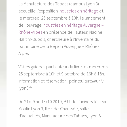
La Manufacture des Tabacs (campus Lyon 3)
Tous nos livres
accueille l’exposition
Industries en héritage
et,
La qualité Lieux Dits
le mercredi 25 septembre à 10h, le lancement
de l’ouvrage
Industries en héritage Auvergne –
Nous contacter
Rhône-Alpes
en présence de l’auteur, Nadine
Halitim-Dubois, chercheure à l’Inventaire du
Qui sommes-nous ?
patrimoine de la Région Auvergne – Rhône-
Alpes.
Les éditions Lieux Dits
Visites guidées par l’auteur du livre les mercredis
25 septembre à 10h et 9 octobre de 16h à 18h.
Information et réservation : pointculture@univ-
lyon3.fr
Du 21/09 au 13/10 2019, B.U. de l’université Jean
Moulin Lyon 3, Rez-de-Chaussée, salle
d’actualités, Manufacture des Tabacs, Lyon 8.