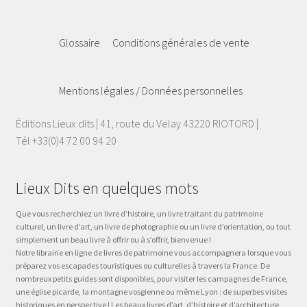
Glossaire
Conditions générales de vente
Mentions légales / Données personnelles
Éditions Lieux dits | 41, route du Velay 43220 RIOTORD |
Tél +33(0)4 72 00 94 20
Lieux Dits en quelques mots
Que vous recherchiez un livre d’histoire, un livre traitant du patrimoine
culturel, un livre d’art, un livre de photographie ou un livre d’orientation, ou tout
simplement un beau livre à offrir ou à s’offrir, bienvenue !
Notre librairie en ligne de livres de patrimoine vous accompagnera lorsque vous
préparez vos escapades touristiques ou culturelles à travers la France. De
nombreux petits guides sont disponibles, pour visiter les campagnes de France,
une église picarde, la montagne vosgienne ou même Lyon : de superbes visites
historiques en perspective ! Les beaux livres d’art, d’histoire et d’architecture