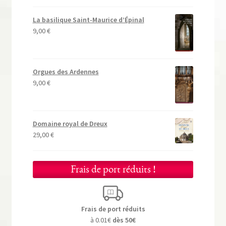
La basilique Saint-Maurice d’Épinal
9,00
€
Orgues des Ardennes
9,00
€
Domaine royal de Dreux
29,00
€
Frais de port réduits !
Frais de port réduits
à 0.01€
dès 50€