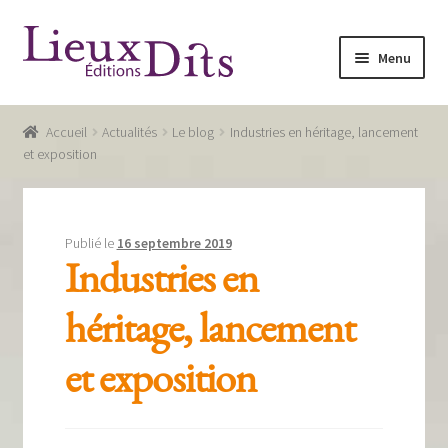
Aller
Aller
Menu
à
au
la
contenu
Accueil
navigation
Accueil
Actualités
Le blog
Industries en héritage, lancement
Commande
et exposition
Conditions générales de vente
Glossaire
Publié le
16 septembre 2019
Industries en
Mentions légales / Données personnelles
héritage, lancement
Mon compte
et exposition
Panier
Recevoir notre newsletter