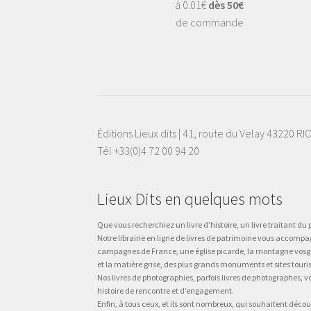
à 0.01€
dès 50€
de commande
Éditions Lieux dits | 41, route du Velay 43220 R
Tél +33(0)4 72 00 94 20
Lieux Dits en quelques mots
Que vous recherchiez un livre d’histoire, un livre traitant du p
Notre librairie en ligne de livres de patrimoine vous accompa
campagnes de France, une église picarde, la montagne vosgienne
et la matière grise, des plus grands monuments et sites touri
Nos livres de photographies, parfois livres de photographes, 
histoire de rencontre et d’engagement.
Enfin, à tous ceux, et ils sont nombreux, qui souhaitent décou