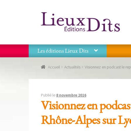
Aller
Aller
à
au
la
contenu
navigation
Les éditions Lieux Dits
Accueil
Commande
Conditions générales de vente
Accueil
Actualités
Visionnez en podcast le rep
Panier
Recevoir notre newsletter
Tous nos livres
La
Les éditions Lieux Dits
Publié le
8 novembre 2016
Visionnez en podcast
Rhône-Alpes sur Lyon