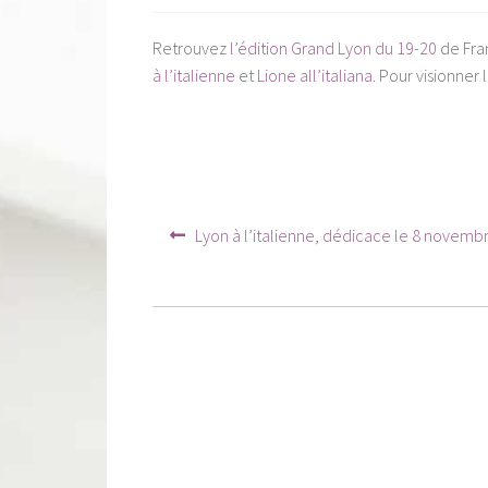
Retrouvez
l’édition Grand Lyon du 19-20
de Fra
à l’italienne
et
Lione all’italiana
. Pour visionner 
Navigation
Article
Lyon à l’italienne, dédicace le 8 novembr
précédent :
de
l’article