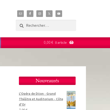
Rechercher :
0,00
€
0 article
Nouveautés
L'Opéra de Dijon - Grand
Théâtre et Auditorium - Côte
d'Or
7,00
€