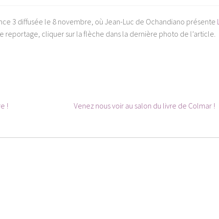
nce 3 diffusée le 8 novembre, où Jean-Luc de Ochandiano présente
le reportage, cliquer sur la flèche dans la dernière photo de l’article.
Article
e !
Venez nous voir au salon du livre de Colmar !
suivant :