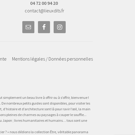
04 72 00 94 20
contact@lieuxdits.fr
ente
Mentions légales / Données personnelles
t simplement un beau livre à offrir ou à s’offrir, bienvenue !
 De nombreux petits guides sont disponibles, pour visiter les
’histoire et d’architecture sont là pour ravir l’œil, la main
sons pleines de charmes ou paysages à couper le souffle...
, au Japon ; livres humanitaires et humains… tous sont une
tier ? » nous dédions la collection Être, véritable panorama