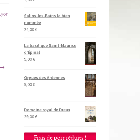
Lyon
Salins-les-Bains la bien
nommée
24,00
€
La basilique Saint-Maurice
d’Épinal
9,00
€
Orgues des Ardennes
9,00
€
Domaine royal de Dreux
29,00
€
Frais de port réduits !