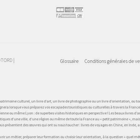
IOTORD |
Glossaire
Conditions générales de v
atrimoine culturel, un livre d’art, un livre de photographie ou un livre d’orientation, ou tou
gnera lorsque vous préparez vos escapades touristiques ou culturelles à travers la France.
 ou même Lyon : de superbes visites historiques en perspective ! Les beaux livres d’art, d
stiques d’une ville, d’une région ou même de toute la France au « petit patrimoine », mai
vous présentent des œuvres qui ont su nous toucher : livres de voyages en Chine, en Inde
vrir un métier, préparer leur formation ou choisir leur orientation, à la question « quel mé