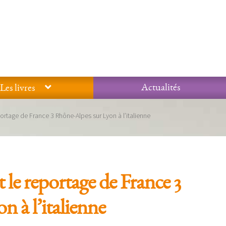
Actualités
Les livres
Glossaire
Mentions légales / Données personnelles
Mon compte
ortage de France 3 Rhône-Alpes sur Lyon à l’italienne
 qualité Lieux Dits
Nous contacter
Qui sommes-nous ?
 le reportage de France 3
 à l’italienne