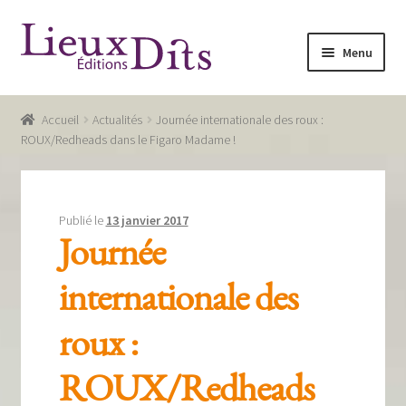
Aller
Aller
Menu
à
au
la
contenu
Accueil
navigation
Accueil
Actualités
Journée internationale des roux :
Commande
ROUX/Redheads dans le Figaro Madame !
Conditions générales de vente
Glossaire
Publié le
13 janvier 2017
Journée
Mentions légales / Données personnelles
internationale des
Mon compte
roux :
Panier
Recevoir notre newsletter
ROUX/Redheads