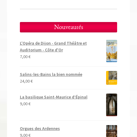
Nouveautés
L'Opéra de Dijon - Grand Théâtre et
Auditorium - Côte d'Or
7,00
€
Salins-les-Bains la bien nommée
24,00
€
La basilique Saint-Maurice d’Épinal
9,00
€
Orgues des Ardennes
9,00
€