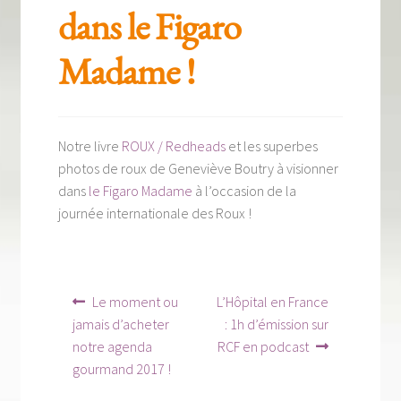
Tous nos livres
dans le Figaro
La qualité Lieux Dits
Madame !
Nous contacter
Qui sommes-nous ?
Notre livre
ROUX / Redheads
et les superbes
photos de roux de Geneviève Boutry à visionner
Les éditions Lieux Dits
dans
le Figaro Madame
à l’occasion de la
journée internationale des Roux !
Navigation
Article
Article
Le moment ou
L’Hôpital en France
précédent :
suivant :
de
jamais d’acheter
: 1h d’émission sur
notre agenda
RCF en podcast
l’article
gourmand 2017 !