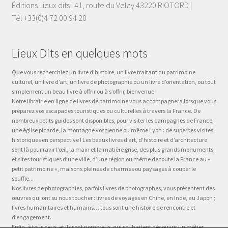
Éditions Lieux dits | 41, route du Velay 43220 RIOTORD |
Tél +33(0)4 72 00 94 20
Lieux Dits en quelques mots
Que vous recherchiez un livre d’histoire, un livre traitant du patrimoine
culturel, un livre d’art, un livre de photographie ou un livre d’orientation, ou tout
simplement un beau livre à offrir ou à s’offrir, bienvenue !
Notre librairie en ligne de livres de patrimoine vous accompagnera lorsque vous
préparez vos escapades touristiques ou culturelles à travers la France. De
nombreux petits guides sont disponibles, pour visiter les campagnes de France,
une église picarde, la montagne vosgienne ou même Lyon : de superbes visites
historiques en perspective ! Les beaux livres d’art, d’histoire et d’architecture
sont là pour ravir l’œil, la main et la matière grise, des plus grands monuments
et sites touristiques d’une ville, d’une région ou même de toute la France au «
petit patrimoine », maisons pleines de charmes ou paysages à couper le
souffle...
Nos livres de photographies, parfois livres de photographes, vous présentent des
œuvres qui ont su nous toucher : livres de voyages en Chine, en Inde, au Japon ;
livres humanitaires et humains… tous sont une histoire de rencontre et
d’engagement.
Enfin, à tous ceux, et ils sont nombreux, qui souhaitent découvrir un métier,