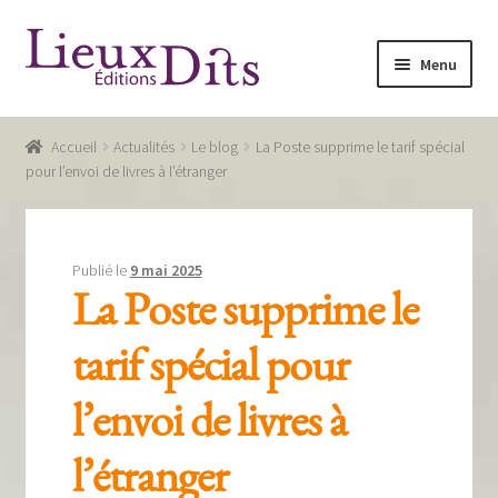
Aller
Aller
Menu
à
au
la
contenu
Accueil
navigation
Accueil
Actualités
Le blog
La Poste supprime le tarif spécial
Commande
pour l’envoi de livres à l’étranger
Conditions générales de vente
Glossaire
Publié le
9 mai 2025
La Poste supprime le
Mentions légales / Données personnelles
tarif spécial pour
Mon compte
l’envoi de livres à
Panier
Recevoir notre newsletter
l’étranger