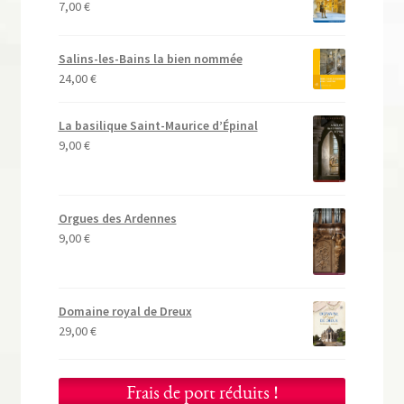
7,00
€
Salins-les-Bains la bien nommée
24,00
€
La basilique Saint-Maurice d’Épinal
9,00
€
Orgues des Ardennes
9,00
€
Domaine royal de Dreux
29,00
€
Frais de port réduits !