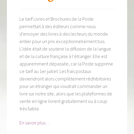
Tous nos livres
La qualité Lieux Dits
Le tarif Livres et Brochures de la Poste
permettait à des éditeurs comme nous
Nous contacter
d’envoyer des livres à des lecteurs du monde
entier pour un prix exceptionnellement bas.
Qui sommes-nous ?
L’idée était de soutenir la diffusion de la langue
et de la culture française à l’étranger. Elle est
Les éditions Lieux Dits
apparemment dépassée, car la Poste supprime
ce tarif au 1er juillet. Les frais postaux
deviendront alors complètement rédhibitoires
pour un étranger qui voudrait commander un
livre sur notre site, alors que les plateformes de
vente en ligne livrent gratuitement ou à coup
très faible.
En savoir plus…