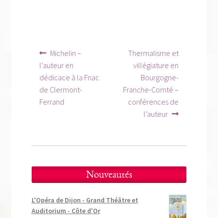
Navigation
Article
Article
Michelin –
Thermalisme et
précédent :
suivant :
de
l’auteur en
villégiature en
dédicace à la Fnac
Bourgogne-
l’article
de Clermont-
Franche-Comté –
Ferrand
conférences de
l’auteur
Nouveautés
L'Opéra de Dijon - Grand Théâtre et
Auditorium - Côte d'Or