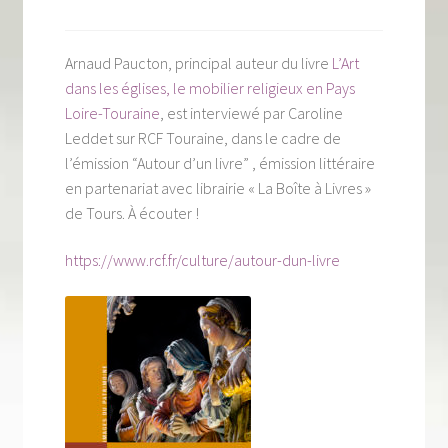
Tous nos livres
La qualité Lieux Dits
Arnaud Paucton, principal auteur du livre
L’Art
dans les églises, le mobilier religieux en Pays
Nous contacter
Loire-Touraine
, est interviewé par Caroline
Leddet sur RCF Touraine, dans le cadre de
Qui sommes-nous ?
l’émission “Autour d’un livre” , émission littéraire
en partenariat avec librairie « La Boîte à Livres »
Les éditions Lieux Dits
de Tours. À écouter !
https://www.rcf.fr/culture/autour-dun-livre