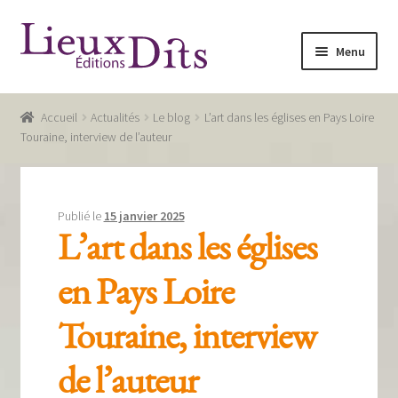
Aller
Aller
Menu
à
au
la
contenu
Accueil
navigation
Accueil
Actualités
Le blog
L’art dans les églises en Pays Loire
Commande
Touraine, interview de l’auteur
Conditions générales de vente
Glossaire
Publié le
15 janvier 2025
L’art dans les églises
Mentions légales / Données personnelles
en Pays Loire
Mon compte
Touraine, interview
Panier
Recevoir notre newsletter
de l’auteur