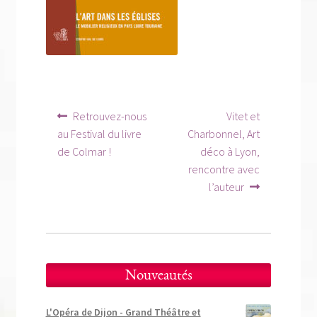
Navigation
Article
Article
Retrouvez-nous
Vitet et
précédent :
suivant :
de
au Festival du livre
Charbonnel, Art
de Colmar !
déco à Lyon,
l’article
rencontre avec
l’auteur
Nouveautés
L'Opéra de Dijon - Grand Théâtre et