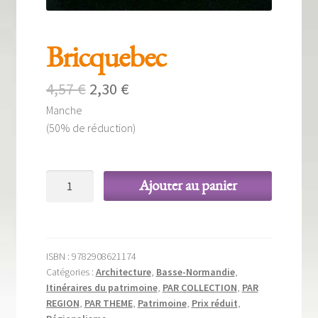
Bricquebec
Le
Le
4,57
€
2,30
€
Manche
prix
prix
(50% de réduction)
initial
actuel
était :
est :
quantité
Ajouter au panier
4,57 €.
2,30 €.
de
Bricquebec
ISBN :
9782908621174
Catégories :
Architecture
,
Basse-Normandie
,
Itinéraires du patrimoine
,
PAR COLLECTION
,
PAR
REGION
,
PAR THEME
,
Patrimoine
,
Prix réduit
,