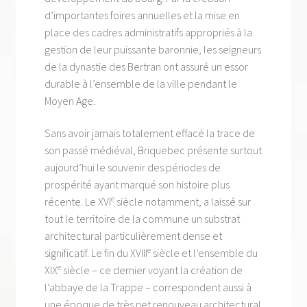
d’importantes foires annuelles et la mise en
place des cadres administratifs appropriés à la
gestion de leur puissante baronnie, les seigneurs
de la dynastie des Bertran ont assuré un essor
durable à l’ensemble de la ville pendant le
Moyen Age.
Sans avoir jamais totalement effacé la trace de
son passé médiéval, Briquebec présente surtout
aujourd’hui le souvenir des périodes de
prospérité ayant marqué son histoire plus
e
récente. Le XVI
siècle notamment, a laissé sur
tout le territoire de la commune un substrat
architectural particulièrement dense et
e
significatif. Le fin du XVIII
siècle et l’ensemble du
e
XIX
siècle – ce dernier voyant la création de
l’abbaye de la Trappe – correspondent aussi à
une époque de très net renouveau architectural