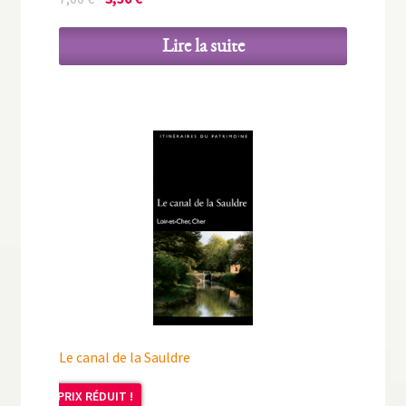
prix
prix
initial
actuel
Lire la suite
était :
est :
7,00 €.
3,50 €.
Le canal de la Sauldre
PRIX RÉDUIT !