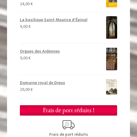
24,00
€
La basilique Saint-Maurice d’Épinal
9,00
€
Orgues des Ardennes
9,00
€
Domaine royal de Dreux
29,00
€
Frais de port réduits !
Frais de port réduits