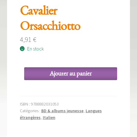
Cavalier
Orsacchiotto
4,91
€
En stock
Ajouter au panier
quantité
de
Cavalier
Orsacchiotto
ISBN :
9788882031053
Catégories :
BD & albums jeunesse
,
Langues
étrangères
,
Italien