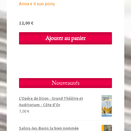
Anna e il suo pony
12,00
€
Ajouter au panier
Nouveautés
L'Opéra de Dijon - Grand Théâtre et
Auditorium - Côte d'Or
7,00
€
Salins-les-Bains la bien nommée