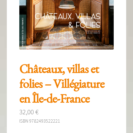
Tous nos livres
La qualité Lieux Dits
Nous contacter
Qui sommes-nous ?
Les éditions Lieux Dits
Châteaux, villas et
folies – Villégiature
en Île-de-France
32,00
€
ISBN 9782493522221