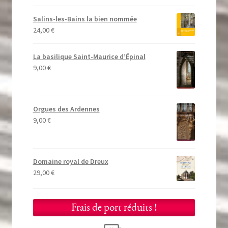
Salins-les-Bains la bien nommée
24,00
€
La basilique Saint-Maurice d’Épinal
9,00
€
Orgues des Ardennes
9,00
€
Domaine royal de Dreux
29,00
€
Frais de port réduits !