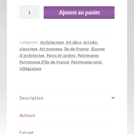
quantité
Ajouter au panier
de
Châteaux,
villas
et
Catégories :
Architecture
,
Art déco
,
Art néo-
folies
classique
,
Art nouveau
,
Île-de-France
,
Œuvres
-
d'architectes
,
Parcs et jardins
,
Patrimoine
,
Villégiature
Patrimoine d'Île-de-France
,
Patrimoine rural
,
Villégiature
en
Île-
de-
France
Description
Auteurs
Extrait