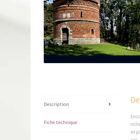
De
Description
Enco
Fiche technique
rich
et p
ces 