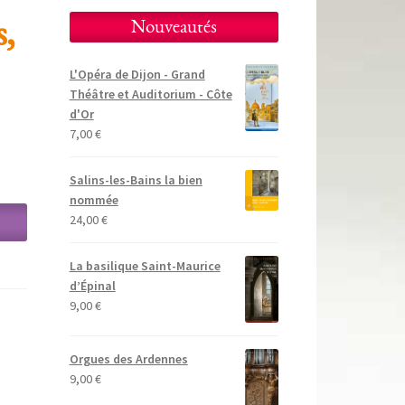
s,
Nouveautés
L'Opéra de Dijon - Grand
Théâtre et Auditorium - Côte
d'Or
7,00
€
Salins-les-Bains la bien
nommée
24,00
€
La basilique Saint-Maurice
d’Épinal
9,00
€
Orgues des Ardennes
9,00
€