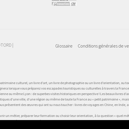
IOTORD |
Glossaire
Conditions générales de v
atrimoine culturel, un livre d’art, un livre de photographie ou un livre d’orientation, ou tou
gnera lorsque vous préparez vos escapades touristiques ou culturelles à travers la France.
 ou même Lyon : de superbes visites historiques en perspective ! Les beaux livres d’art, d
stiques d’une ville, d’une région ou même de toute la France au « petit patrimoine », mai
vous présentent des œuvres qui ont su nous toucher : livres de voyages en Chine, en Inde
vrir un métier, préparer leur formation ou choisir leur orientation, à la question « quel mé
e fiche métier… un test métier, un « stage en entreprise dans votre fauteuil » !