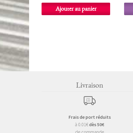
initial
actuel
Ajouter au panier
était :
est :
5,00 €.
2,50 €.
Livraison
Frais de port réduits
à 0.01€
dès 50€
de commande