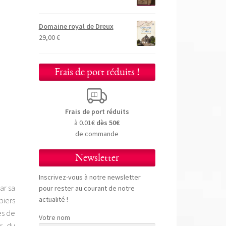
Domaine royal de Dreux
29,00
€
Frais de port réduits !
Frais de port réduits
à 0.01€
dès 50€
de commande
Newsletter
Inscrivez-vous à notre newsletter
ar sa
pour rester au courant de notre
actualité !
biers
es de
Votre nom
er du