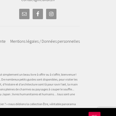
ente
Mentions légales / Données personnelles
t simplement un beau livre à offrir ou à s’offrir, bienvenue !
 De nombreux petits guides sont disponibles, pour visiter les
’histoire et d’architecture sont là pour ravir l’œil, la main
sons pleines de charmes ou paysages à couper le souffle...
, au Japon ; livres humanitaires et humains… tous sont une
tier ? » nous dédions la collection Être, véritable panorama