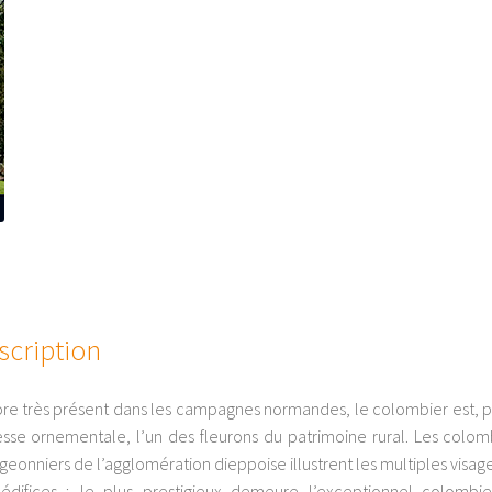
scription
re très présent dans les campagnes normandes, le colombier est, p
esse ornementale, l’un des fleurons du patrimoine rural. Les colom
igeonniers de l’agglomération dieppoise illustrent les multiples visag
édifices ; le plus prestigieux demeure l’exceptionnel colombi