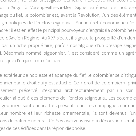
ir d’Ango à Varengeville-sur-Mer. Signe extérieur de nobles
age du fief, le colombier est, avant la Révolution, l’un des élément
 symboliques de l’enclos seigneurial. Son intérêt économique n’es
dre : il est en effet le principal pourvoyeur d’engrais (la colombine) 
e
ce d’Ancien Régime. Au XIX
siècle, il signale la prospérité d’un do
 par un riche propriétaire, parfois nostalgique d’un prestige seigne
i. Désormais nommé pigeonnier, il est considéré comme un agr
oresque d’un jardin ou d’un parc.
e extérieur de noblesse et apanage du fief, le colombier se disting
onnier par le droit qui y est attaché. Ce « droit de colombier », priv
usement préservé, s’exprima architecturalement par un soin
iculier alloué à ces éléments de l’enclos seigneurial. Les colombie
pigeonniers sont encore très présents dans les campagnes norman
leur nombre et leur richesse ornementale, ils sont devenus l’u
rons du patrimoine rural. Ce
Parcours
vous invite à découvrir les mult
ges de ces édifices dans la région dieppoise.