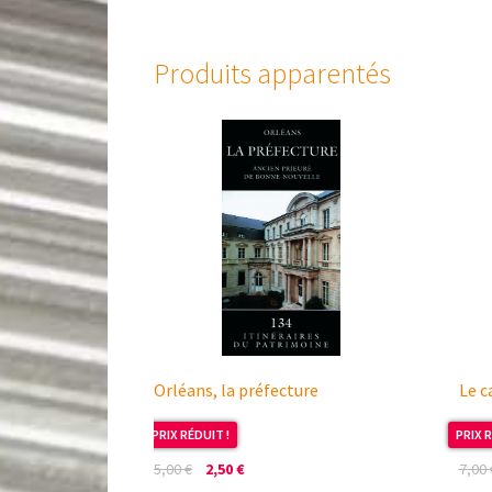
Produits apparentés
Orléans, la préfecture
Le c
PRIX RÉDUIT !
PRIX R
Le
Le
5,00
€
2,50
€
7,00
prix
prix