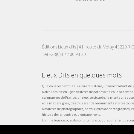
Éditions Lieux dits | 41, route du Velay 43220 R
Tél +33(0)4 72 00 94 20
Lieux Dits en quelques mots
Que vous recherchiez un livre d’histoire, un livre traitant du p
Notre librairie en ligne de livres de patrimoine vous accompa
campagnes de France, une église picarde, la montagne vosgienne
et la matière grise, des plus grands monuments et sites touri
Nos livres de photographies, parfois livres de photographes, 
histoire de rencontre et d’engagement.
Enfin, à tous ceux, et ils sont nombreux, qui souhaitent décou
du monde du travail, plus qu’un guide des métiers, plus qu’un