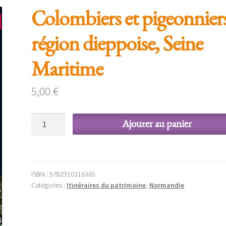
Colombiers et pigeonnier
région dieppoise, Seine
Maritime
5,00
€
quantité
Ajouter au panier
de
Colombiers
et
pigeonniers,
ISBN :
9782910316365
région
Catégories :
Itinéraires du patrimoine
,
Normandie
dieppoise,
Seine
Maritime