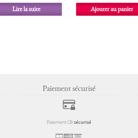
initial
actuel
initial
actuel
Lire la suite
Ajouter au panier
était :
est :
était :
est :
7,00 €.
3,50 €.
6,00 €.
3,00 €.
Paiement sécurisé
Paiement CB
sécurisé