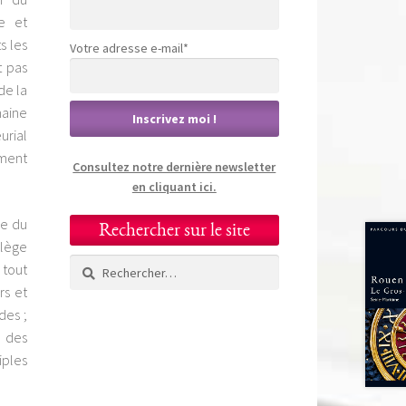
se et
s les
Votre adresse e-mail*
t pas
de la
maine
urial
ément
Consultez notre dernière newsletter
en cliquant ici.
ue du
Rechercher sur le site
ilège
Rechercher :
 tout
rs et
des ;
n des
iples