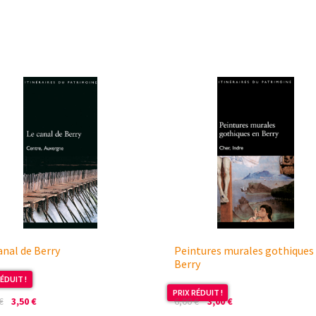
anal de Berry
Peintures murales gothiques
Berry
ÉDUIT !
PRIX RÉDUIT !
Le
Le
Le
Le
€
3,50
€
6,00
€
3,00
€
prix
prix
prix
prix