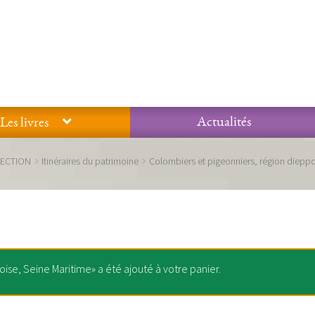
Actualités
Les livres
Glossaire
Mentions légales / Données personnelles
Mon compte
LECTION
Itinéraires du patrimoine
Colombiers et pigeonniers, région dieppo
 qualité Lieux Dits
Nous contacter
Qui sommes-nous ?
ise, Seine Maritime» a été ajouté à votre panier.