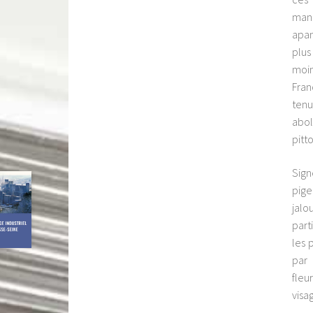
mano
apan
plus
moin
Fran
tenu
abol
pitt
Sign
pige
jalo
part
les 
par 
fleu
visa