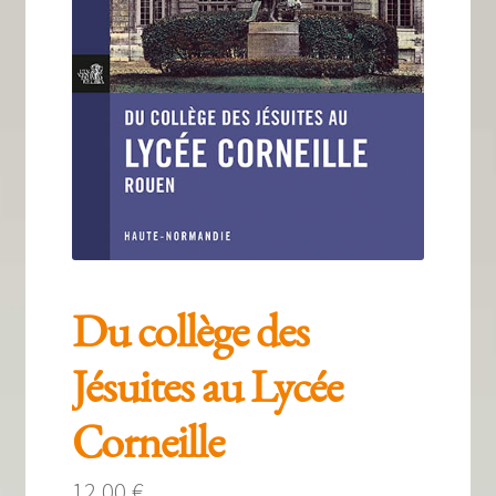
Tous nos livres
La qualité Lieux Dits
Nous contacter
Qui sommes-nous ?
Les éditions Lieux Dits
Du collège des
Jésuites au Lycée
Corneille
12,00
€