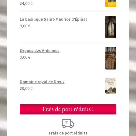
24,00
€
La basilique Saint-Maurice d’Épinal
9,00
€
Orgues des Ardennes
9,00
€
Domaine royal de Dreux
29,00
€
Frais de port réduits !
Frais de port réduits