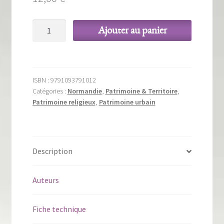
quantité
Ajouter au panier
de
Du
collège
des
ISBN :
9791093791012
Jésuites
Catégories :
Normandie
,
Patrimoine & Territoire
,
au
Patrimoine religieux
,
Patrimoine urbain
Lycée
Corneille
Description
Auteurs
Fiche technique