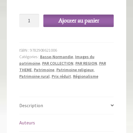
initial
actuel
était :
est :
quantité
Ajouter au panier
4,60 €.
2,30 €.
de
Église
Saint-
Germain
ISBN :
9782908621006
Catégories :
Basse-Normandie
,
Images du
patrimoine
,
PAR COLLECTION
,
PAR REGION
,
PAR
THEME
,
Patrimoine
,
Patrimoine religieux
,
Patrimoine rural
,
Prix réduit
,
Régionalisme
Description
Auteurs