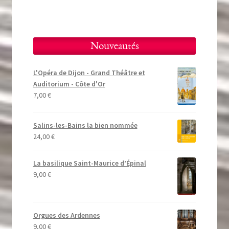
Nouveautés
L'Opéra de Dijon - Grand Théâtre et
Auditorium - Côte d'Or
7,00
€
Salins-les-Bains la bien nommée
24,00
€
La basilique Saint-Maurice d’Épinal
9,00
€
Orgues des Ardennes
9,00
€