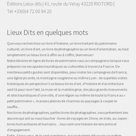
Éditions Lieux dits | 41, route du Velay 43220 RIOTORD |
Tél +33(0)4 72 00 94 20
Lieux Dits en quelques mots
Que vous recherchiez un livre d’histoire, un livre traitant du patrimoine
culturel, un livre d’art, un livre de photographie ou un livre d’orientation, ou tout
simplement un beau livre à offrir ou à s’offrir, bienvenue !
Notre librairie en ligne de livres de patrimoine vous accompagnera lorsque vous
préparez vos escapades touristiques ou culturelles à travers la France. De
nombreux petits guides sont disponibles, pour visiter les campagnes de France,
une église picarde, la montagne vosgienne ou même Lyon : de superbes visites
historiques en perspective ! Les beaux livres d’art, d’histoire et d’architecture
sont là pour ravir l’œil, la main et la matière grise, des plus grands monuments
et sites touristiques d’une ville, d’une région ou même de toute la France au «
petit patrimoine », maisons pleines de charmes ou paysages à couper le
souffle...
Nos livres de photographies, parfois livres de photographes, vous présentent des
œuvres qui ont su nous toucher : livres de voyages en Chine, en Inde, au Japon ;
livres humanitaires et humains… tous sont une histoire de rencontre et
d’engagement.
Enfin, à tous ceux, et ils sont nombreux, qui souhaitent découvrir un métier,