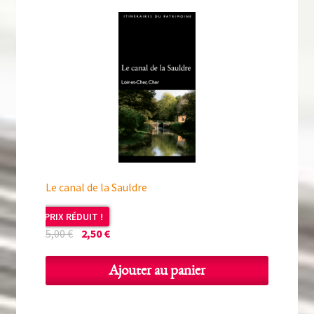
Le canal de la Sauldre
PRIX RÉDUIT !
Le
Le
5,00
€
2,50
€
prix
prix
initial
actuel
Ajouter au panier
était :
est :
5,00 €.
2,50 €.