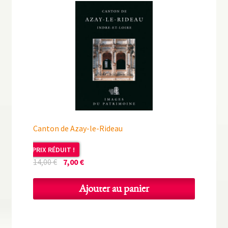
Canton de Azay-le-Rideau
PRIX RÉDUIT !
Le
Le
14,00
€
7,00
€
prix
prix
initial
actuel
Ajouter au panier
était :
est :
14,00 €.
7,00 €.