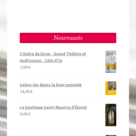
Nouveautés
L'Opéra de Dijon - Grand Théâtre et
Auditorium - Côte d'Or
7,00
€
Salins-les-Bains la bien nommée
24,00
€
La basilique Saint-Maurice d’Épinal
9,00
€