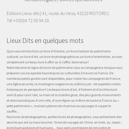
Éditions Lieux dits | 41, route du Velay 43220 RIOTORD |
Tél +33(0)4 72 00 94 20
Lieux Dits en quelques mots
Que vous recherchiez un livre d’histoire, un livre traitant du patrimoine
culturel, un livre d’art, un livre de photographie ou un livre d’orientation, ou tout
simplement un beau livre à offrir ou à s’offrir, bienvenue !
Notre librairie en ligne de livres de patrimoine vous accompagnera lorsque vous
préparez vos escapades touristiques ou culturelles à travers la France. De
nombreux petits guides sont disponibles, pour visiter les campagnes de France,
une église picarde, la montagne vosgienne ou même Lyon : de superbes visites
historiques en perspective ! Les beaux livres d’art, d’histoire et d’architecture
sont là pour ravir l’œil, la main et la matière grise, des plus grands monuments
et sites touristiques d’une ville, d’une région ou même de toute la France au «
petit patrimoine », maisons pleines de charmes ou paysages à couper le
souffle...
Nos livres de photographies, parfois livres de photographes, vous présentent des
œuvres qui ont su nous toucher : livres de voyages en Chine, en Inde, au Japon ;
livres humanitaires et humains… tous sont une histoire de rencontre et