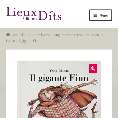
Aller
Aller
Menu
à
au
la
contenu
Accueil
navigation
Accueil
Tous nos livres
Langues étrangères
PAR LANGUE
Commande
Italien
Il gigante Finn
Conditions générales de vente
Glossaire
Mentions légales / Données personnelles
Mon compte
Panier
Recevoir notre newsletter