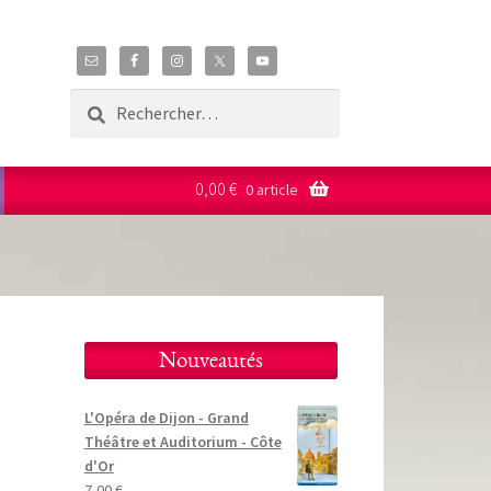
Rechercher :
0,00
€
0 article
Nouveautés
L'Opéra de Dijon - Grand
Théâtre et Auditorium - Côte
d'Or
7,00
€