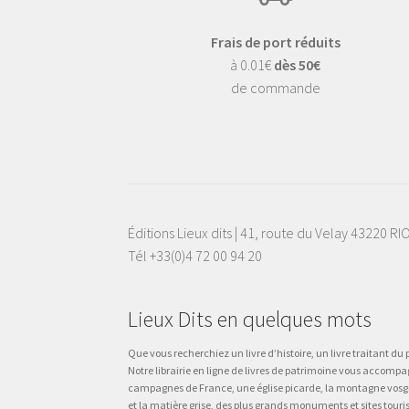
Frais de port réduits
à 0.01€
dès 50€
de commande
Éditions Lieux dits | 41, route du Velay 43220 R
Tél +33(0)4 72 00 94 20
Lieux Dits en quelques mots
Que vous recherchiez un livre d’histoire, un livre traitant du p
Notre librairie en ligne de livres de patrimoine vous accompa
campagnes de France, une église picarde, la montagne vosgienne
et la matière grise, des plus grands monuments et sites touri