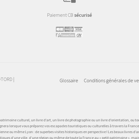
Paiement CB
sécurisé
IOTORD |
Glossaire
Conditions générales de v
atrimoine culturel, un livre d’art, un livre de photographie ou un livre d’orientation, ou tou
gnera lorsque vous préparez vos escapades touristiques ou culturelles à travers la France.
 ou même Lyon : de superbes visites historiques en perspective ! Les beaux livres d’art, d
stiques d’une ville, d’une région ou même de toute la France au « petit patrimoine », mai