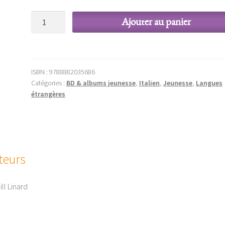
quantité
Ajouter au panier
de
La
chiave
delle
ISBN :
9788882035686
sorgenti
Catégories :
BD & albums jeunesse
,
Italien
,
Jeunesse
,
Langues
étrangères
teurs
ll Linard