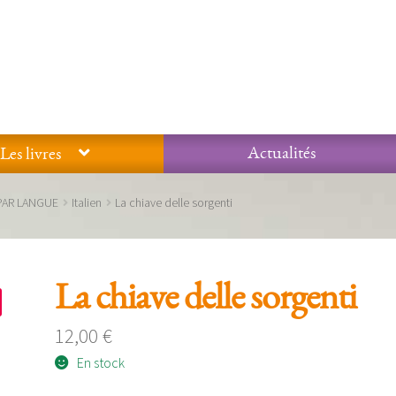
Actualités
Les livres
Glossaire
Mentions légales / Données personnelles
Mon compte
PAR LANGUE
Italien
La chiave delle sorgenti
 qualité Lieux Dits
Nous contacter
Qui sommes-nous ?
La chiave delle sorgenti
12,00
€
En stock