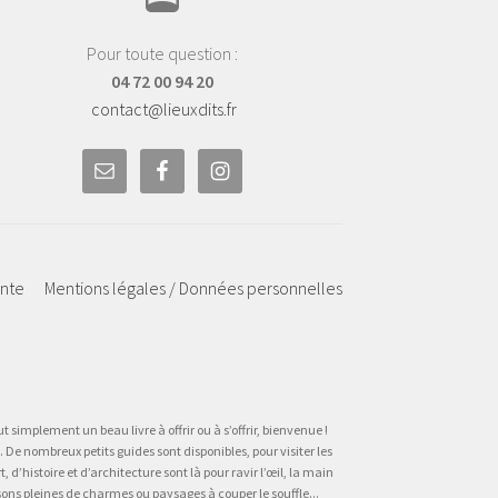
Pour toute question :
04 72 00 94 20
contact@lieuxdits.fr
ente
Mentions légales / Données personnelles
t simplement un beau livre à offrir ou à s’offrir, bienvenue !
 De nombreux petits guides sont disponibles, pour visiter les
’histoire et d’architecture sont là pour ravir l’œil, la main
sons pleines de charmes ou paysages à couper le souffle...