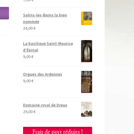
Salins-les-Bains la bien
nommée
24,00
€
La basilique Saint-Maurice
d’Épinal
9,00
€
Orgues des Ardennes
9,00
€
Domaine royal de Dreux
29,00
€
Frais de port réduits !