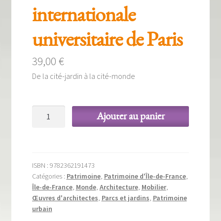
internationale
universitaire de Paris
39,00
€
De la cité-jardin à la cité-monde
quantité
Ajouter au panier
de
La
Cité
internationale
ISBN :
9782362191473
universitaire
Catégories :
Patrimoine
,
Patrimoine d'Île-de-France
,
de
Île-de-France
,
Monde
,
Architecture
,
Mobilier
,
Paris
Œuvres d'architectes
,
Parcs et jardins
,
Patrimoine
urbain