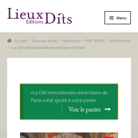
Aller
Aller
Menu
à
au
la
contenu
Accueil
navigation
Accueil
Tous nos livres
Patrimoine
PAR THEME
Architecture
Commande
La Cité internationale universitaire de Paris
Conditions générales de vente
Glossaire
Mentions légales / Données personnelles
«La Cité internationale universitaire de
Paris» a été ajouté à votre panier.
Mon compte
Voir le panier
Panier
Recevoir notre newsletter