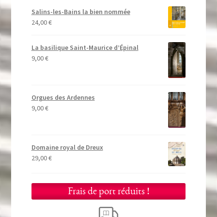
Salins-les-Bains la bien nommée
24,00
€
La basilique Saint-Maurice d’Épinal
9,00
€
Orgues des Ardennes
9,00
€
Domaine royal de Dreux
29,00
€
Frais de port réduits !