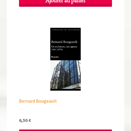
Ajouter au panier
était :
est :
15,00 €.
7,50 €.
Bernard Bougeault
6,50
€