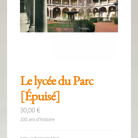
Tous nos livres
La qualité Lieux Dits
Nous contacter
Qui sommes-nous ?
Les éditions Lieux Dits
Le lycée du Parc
[Épuisé]
30,00
€
100 ans d’histoire