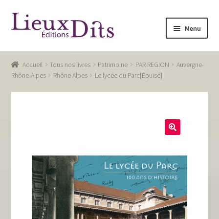
Aller
Aller
Menu
à
au
la
contenu
Accueil
navigation
Accueil
Tous nos livres
Patrimoine
PAR REGION
Auvergne-
Commande
Rhône-Alpes
Rhône Alpes
Le lycée du Parc[Épuisé]
Conditions générales de vente
Glossaire
Mentions légales / Données personnelles
Mon compte
Panier
Recevoir notre newsletter