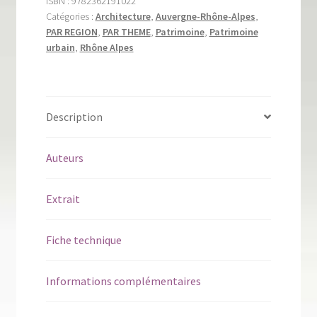
ISBN :
9782362191022
Catégories :
Architecture
,
Auvergne-Rhône-Alpes
,
PAR REGION
,
PAR THEME
,
Patrimoine
,
Patrimoine
urbain
,
Rhône Alpes
Description
Auteurs
Extrait
Fiche technique
Informations complémentaires