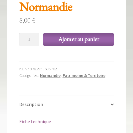
Normandie
8,00
€
quantité
Ajouter au panier
de
L'Eglise
et
l'Aître
ISBN :
9782953695762
Saint-
Catégories :
Normandie
,
Patrimoine & Territoire
Maclou,
Rouen,
Haute-
Normandie
Description
Fiche technique