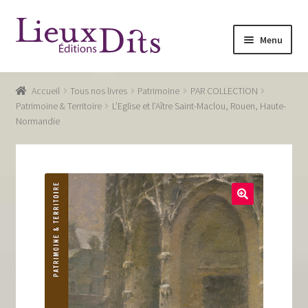
Aller
Aller
Menu
à
au
la
contenu
Accueil
navigation
Accueil
Tous nos livres
Patrimoine
PAR COLLECTION
Commande
Patrimoine & Territoire
L’Eglise et l’Aître Saint-Maclou, Rouen, Haute-
Normandie
Conditions générales de vente
Glossaire
Mentions légales / Données personnelles
Mon compte
Panier
Recevoir notre newsletter