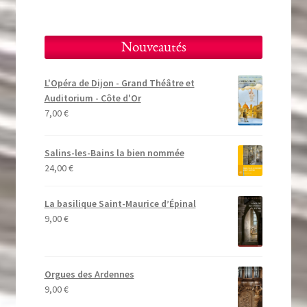
Nouveautés
L'Opéra de Dijon - Grand Théâtre et
Auditorium - Côte d'Or
7,00
€
Salins-les-Bains la bien nommée
24,00
€
La basilique Saint-Maurice d’Épinal
9,00
€
Orgues des Ardennes
9,00
€