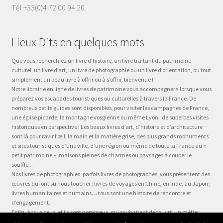
Tél +33(0)4 72 00 94 20
Lieux Dits en quelques mots
Que vous recherchiez un livre d’histoire, un livre traitant du patrimoine
culturel, un livre d’art, un livre de photographie ou un livre d’orientation, ou tout
simplement un beau livre à offrir ou à s’offrir, bienvenue !
Notre librairie en ligne de livres de patrimoine vous accompagnera lorsque vous
préparez vos escapades touristiques ou culturelles à travers la France. De
nombreux petits guides sont disponibles, pour visiter les campagnes de France,
une église picarde, la montagne vosgienne ou même Lyon : de superbes visites
historiques en perspective ! Les beaux livres d’art, d’histoire et d’architecture
sont là pour ravir l’œil, la main et la matière grise, des plus grands monuments
et sites touristiques d’une ville, d’une région ou même de toute la France au «
petit patrimoine », maisons pleines de charmes ou paysages à couper le
souffle...
Nos livres de photographies, parfois livres de photographes, vous présentent des
œuvres qui ont su nous toucher : livres de voyages en Chine, en Inde, au Japon ;
livres humanitaires et humains… tous sont une histoire de rencontre et
d’engagement.
Enfin, à tous ceux, et ils sont nombreux, qui souhaitent découvrir un métier,
préparer leur formation ou choisir leur orientation, à la question « quel métier ?