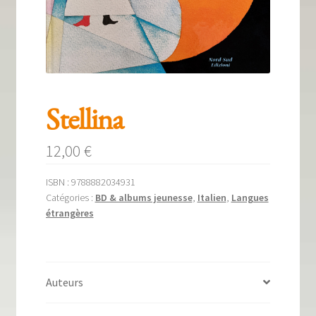
Tous nos livres
La qualité Lieux Dits
Nous contacter
Qui sommes-nous ?
Stellina
Les éditions Lieux Dits
12,00
€
ISBN :
9788882034931
Catégories :
BD & albums jeunesse
,
Italien
,
Langues
étrangères
Auteurs