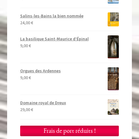
Salins-les-Bains la bien nommée
24,00
€
La basilique Saint-Maurice d’Épinal
9,00
€
Orgues des Ardennes
9,00
€
Domaine royal de Dreux
29,00
€
Frais de port réduits !