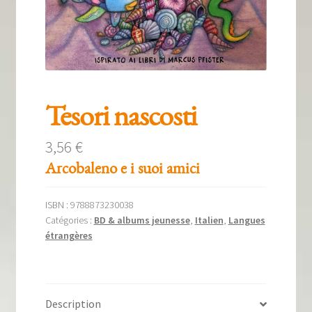
Tous nos livres
La qualité Lieux Dits
Nous contacter
Qui sommes-nous ?
Tesori nascosti
Les éditions Lieux Dits
3,56
€
Arcobaleno e i suoi amici
ISBN :
9788873230038
Catégories :
BD & albums jeunesse
,
Italien
,
Langues
étrangères
Description