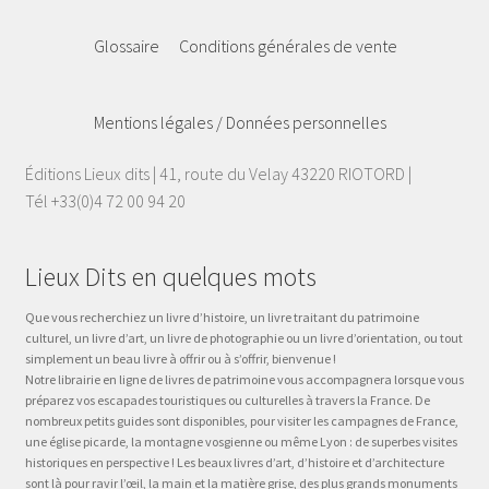
Glossaire
Conditions générales de vente
Mentions légales / Données personnelles
Éditions Lieux dits | 41, route du Velay 43220 RIOTORD |
Tél +33(0)4 72 00 94 20
Lieux Dits en quelques mots
Que vous recherchiez un livre d’histoire, un livre traitant du patrimoine
culturel, un livre d’art, un livre de photographie ou un livre d’orientation, ou tout
simplement un beau livre à offrir ou à s’offrir, bienvenue !
Notre librairie en ligne de livres de patrimoine vous accompagnera lorsque vous
préparez vos escapades touristiques ou culturelles à travers la France. De
nombreux petits guides sont disponibles, pour visiter les campagnes de France,
une église picarde, la montagne vosgienne ou même Lyon : de superbes visites
historiques en perspective ! Les beaux livres d’art, d’histoire et d’architecture
sont là pour ravir l’œil, la main et la matière grise, des plus grands monuments