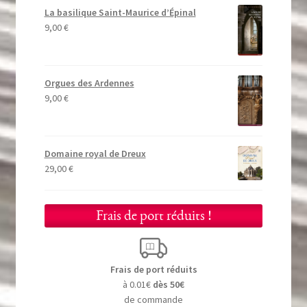
La basilique Saint-Maurice d’Épinal
9,00
€
Orgues des Ardennes
9,00
€
Domaine royal de Dreux
29,00
€
Frais de port réduits !
Frais de port réduits
à 0.01€
dès 50€
de commande