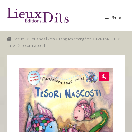
Aller
Aller
Menu
à
au
la
contenu
Accueil
navigation
Accueil
Tous nos livres
Langues étrangères
PAR LANGUE
Commande
Italien
Tesori nascosti
Conditions générales de vente
Glossaire
Mentions légales / Données personnelles
Mon compte
Panier
Recevoir notre newsletter