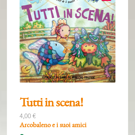
Tous nos livres
La qualité Lieux Dits
Nous contacter
Qui sommes-nous ?
Les éditions Lieux Dits
Tutti in scena!
4,00
€
Arcobaleno e i suoi amici