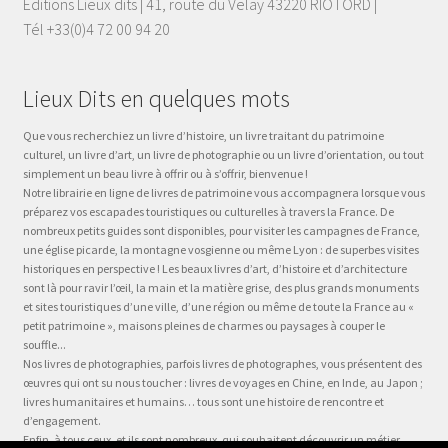
Éditions Lieux dits | 41, route du Velay 43220 RIOTORD |
Tél +33(0)4 72 00 94 20
Lieux Dits en quelques mots
Que vous recherchiez un livre d’histoire, un livre traitant du patrimoine
culturel, un livre d’art, un livre de photographie ou un livre d’orientation, ou tout
simplement un beau livre à offrir ou à s’offrir, bienvenue !
Notre librairie en ligne de livres de patrimoine vous accompagnera lorsque vous
préparez vos escapades touristiques ou culturelles à travers la France. De
nombreux petits guides sont disponibles, pour visiter les campagnes de France,
une église picarde, la montagne vosgienne ou même Lyon : de superbes visites
historiques en perspective ! Les beaux livres d’art, d’histoire et d’architecture
sont là pour ravir l’œil, la main et la matière grise, des plus grands monuments
et sites touristiques d’une ville, d’une région ou même de toute la France au «
petit patrimoine », maisons pleines de charmes ou paysages à couper le
souffle...
Nos livres de photographies, parfois livres de photographes, vous présentent des
œuvres qui ont su nous toucher : livres de voyages en Chine, en Inde, au Japon ;
livres humanitaires et humains… tous sont une histoire de rencontre et
d’engagement.
Enfin, à tous ceux, et ils sont nombreux, qui souhaitent découvrir un métier,