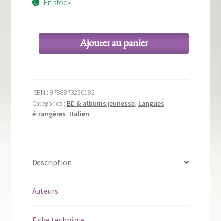
En stock
Ajouter au panier
quantité
de
Tutti
in
ISBN :
9788873230182
scena!
Catégories :
BD & albums jeunesse
,
Langues
étrangères
,
Italien
Description
Auteurs
Fiche technique