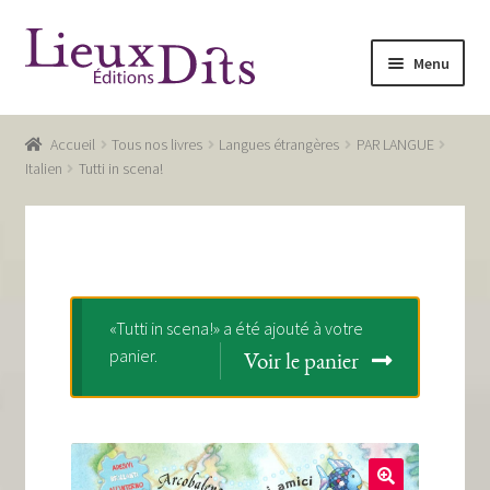
Aller
Aller
Menu
à
au
la
contenu
Accueil
navigation
Accueil
Tous nos livres
Langues étrangères
PAR LANGUE
Commande
Italien
Tutti in scena!
Conditions générales de vente
Glossaire
Mentions légales / Données personnelles
«Tutti in scena!» a été ajouté à votre
panier.
Mon compte
Voir le panier
Panier
Recevoir notre newsletter