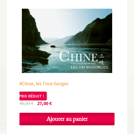
#Chine, les Trois Gorges
PRIX RÉDUIT !
Le
Le
45,00
€
27,00
€
prix
prix
initial
actuel
Ajouter au panier
était :
est :
45,00 €.
27,00 €.