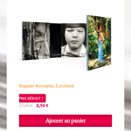
Bogdan Konopka, Euroland
PRIX RÉDUIT !
Le
Le
17,00
€
8,50
€
prix
prix
initial
actuel
Ajouter au panier
était :
est :