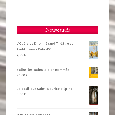
17,00 €.
8,50 €.
Nouveautés
L'Opéra de Dijon - Grand Théâtre et
Auditorium - Côte d'Or
7,00
€
Salins-les-Bains la bien nommée
24,00
€
La basilique Saint-Maurice d’Épinal
9,00
€