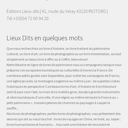
Éditions Lieux dits | 41, route du Velay 43220 RIOTORD |
Tél +33(0)4 72 00 94 20
Lieux Dits en quelques mots
Que vous recherchiez un livre d’histoire, un livre traitant du patrimoine
culturel, un livre d’art, un livre de photographie ou un livre d’orientation, ou tout
simplement un beau livre à offrir ou à s’offrir, bienvenue !
Notre librairie en ligne de livres de patrimoine vous accompagnera lorsque vous
préparez vos escapades touristiques ou culturelles à travers la France. De
nombreux petits guides sont disponibles, pour visiter les campagnes de France,
une église picarde, la montagne vosgienne ou même Lyon : de superbes visites
historiques en perspective ! Les beaux livres d’art, d’histoire et d’architecture
sont là pour ravir l’œil, la main et la matière grise, des plus grands monuments
et sites touristiques d’une ville, d’une région ou même de toute la France au «
petit patrimoine », maisons pleines de charmes ou paysages à couper le
souffle...
Nos livres de photographies, parfois livres de photographes, vous présentent des
œuvres qui ont su nous toucher : livres de voyages en Chine, en Inde, au Japon ;
livres humanitaires et humains… tous sont une histoire de rencontre et