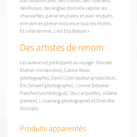
inaccessibles avec des Chinois, des Tibétains,
des Russes, des Anglais dont elle reprise les
chaussettes, panse les plaies, et avec lesquels
elle dort en pleine innocence sous les étoiles…
Et cette femme, c’est Ella Maillart ».
Des artistes de renom
Les auteurs et participants au voyage : Pascale
Kramer (romancière), Sabine Weiss
(photographe), David Collin (auteur-producteur),
Éric Dessert (photographe), Corinne Debaine-
Francfort (archéologue), Shu Cai (poète), Ji Dahai
(peintre), Li Xueliang (photographe) et Shen Wei
(écrivain).
Produits apparentés