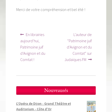
Tous nos livres
Merci de votre compréhension et bel été !
La qualité Lieux Dits
Nous contacter
Navigation
Article
Article
En librairies
L’auteur de
Qui sommes-nous ?
précédent :
suivant :
de
aujourd’hui,
“Patrimoine juif
Patrimoine juif
d’Avignon et du
Les éditions Lieux Dits
l’article
d’Avignon et du
Comtat” sur
Comtat !
Judaïques FM
Nouveautés
L'Opéra de Dijon - Grand Théâtre et
Auditorium - Côte d'Or