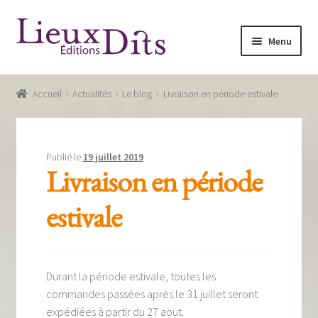
Aller
Aller
Menu
à
au
la
contenu
Accueil
navigation
Accueil
Actualités
Le blog
Livraison en période estivale
Commande
Conditions générales de vente
Publié le
19 juillet 2019
Glossaire
Livraison en période
Mentions légales / Données personnelles
estivale
Mon compte
Panier
Durant la période estivale, toutes les
commandes passées après le 31 juillet seront
Recevoir notre newsletter
expédiées à partir du 27 aout.