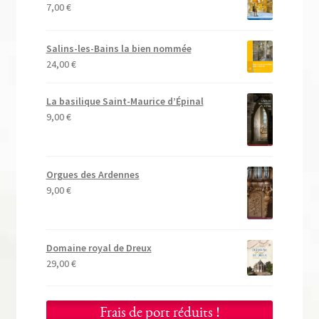
7,00
€
Salins-les-Bains la bien nommée
24,00
€
La basilique Saint-Maurice d’Épinal
9,00
€
Orgues des Ardennes
9,00
€
Domaine royal de Dreux
29,00
€
Frais de port réduits !