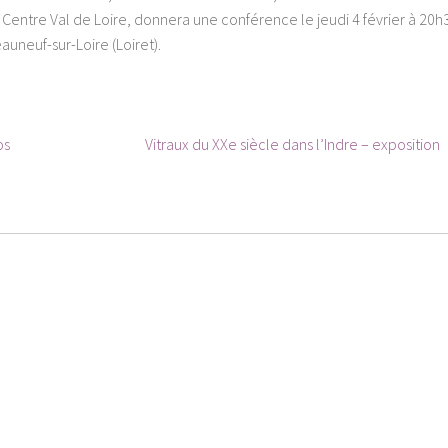
n Centre Val de Loire, donnera une conférence le jeudi 4 février à 20h
auneuf-sur-Loire (Loiret).
Article
os
Vitraux du XXe siècle dans l’Indre – exposition
suivant :