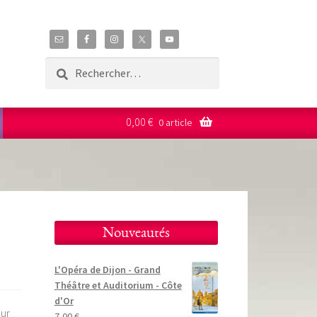
Rechercher :
0,00
€
0 article
Nouveautés
L'Opéra de Dijon - Grand
Théâtre et Auditorium - Côte
d'Or
eur
7,00
€