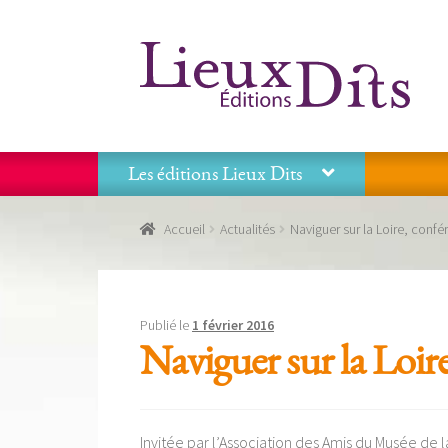
Aller
Aller
à
au
la
contenu
navigation
Les éditions Lieux Dits
Accueil
Commande
Conditions générales de vente
Accueil
Actualités
Naviguer sur la Loire, confé
Panier
Recevoir notre newsletter
Tous nos livres
La
Les éditions Lieux Dits
Publié le
1 février 2016
Naviguer sur la Loire
Invitée par l’Association des Amis du Musée de l