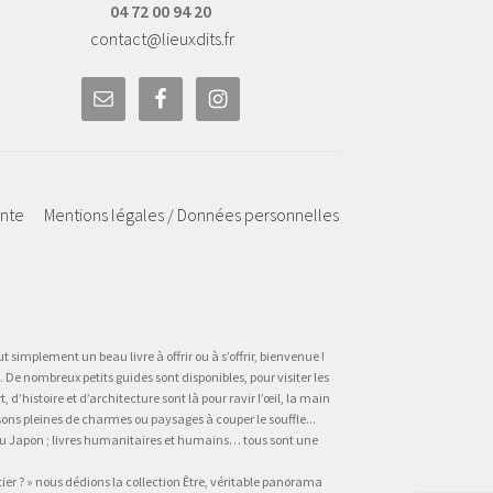
04 72 00 94 20
contact@lieuxdits.fr
ente
Mentions légales / Données personnelles
t simplement un beau livre à offrir ou à s’offrir, bienvenue !
 De nombreux petits guides sont disponibles, pour visiter les
’histoire et d’architecture sont là pour ravir l’œil, la main
sons pleines de charmes ou paysages à couper le souffle...
, au Japon ; livres humanitaires et humains… tous sont une
tier ? » nous dédions la collection Être, véritable panorama