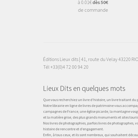
à 0.01€
dès 50€
de commande
Éditions Lieux dits | 41, route du Velay 43220 R
Tél +33(0)4 72 00 94 20
Lieux Dits en quelques mots
Que vous recherchiez un livre d’histoire, un livre traitant du p
Notre librairie en ligne de livres de patrimoine vous accompa
campagnes de France, une église picarde, la montagne vosgienne
et la matière grise, des plus grands monuments et sites touri
Nos livres de photographies, parfois livres de photographes, 
histoire de rencontre et d’engagement.
Enfin, à tous ceux, et ils sont nombreux, qui souhaitent décou