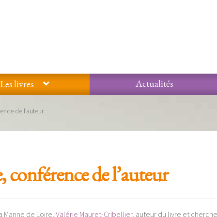
Actualités
Les livres
Glossaire
Mentions légales / Données personnelles
Mon compte
rence de l’auteur
 qualité Lieux Dits
Nous contacter
Qui sommes-nous ?
, conférence de l’auteur
a Marine de Loire,
Valérie Mauret-Cribellier
, auteur du livre et cherch