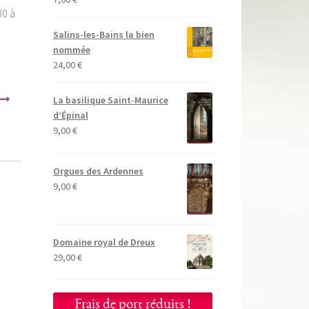
30 à
Salins-les-Bains la bien
nommée
24,00
€
La basilique Saint-Maurice
d’Épinal
9,00
€
Orgues des Ardennes
9,00
€
Domaine royal de Dreux
29,00
€
Frais de port réduits !