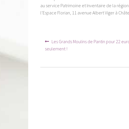
au service Patrimoine et Inventaire de la régio
l’Espace Florian, 11 avenue Albert Viger à Châte
Navigation
Article
Les Grands Moulins de Pantin pour 22 eur
précédent :
de
seulement !
l’article