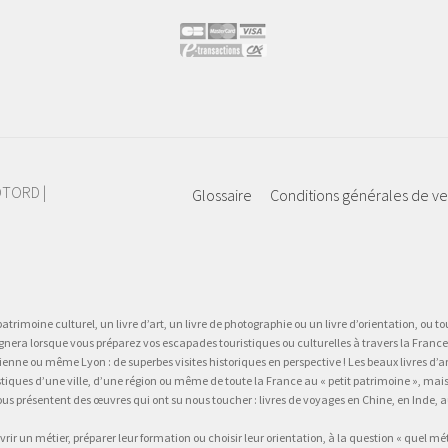
IOTORD |
Glossaire
Conditions générales de v
atrimoine culturel, un livre d’art, un livre de photographie ou un livre d’orientation, ou tou
gnera lorsque vous préparez vos escapades touristiques ou culturelles à travers la France.
 ou même Lyon : de superbes visites historiques en perspective ! Les beaux livres d’art, d
stiques d’une ville, d’une région ou même de toute la France au « petit patrimoine », mai
vous présentent des œuvres qui ont su nous toucher : livres de voyages en Chine, en Inde
vrir un métier, préparer leur formation ou choisir leur orientation, à la question « quel mé