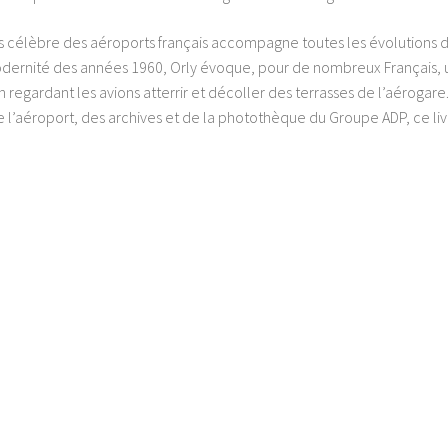
plus célèbre des aéroports français accompagne toutes les évolutions 
modernité des années 1960, Orly évoque, pour de nombreux Français, 
en regardant les avions atterrir et décoller des terrasses de l’aérogare
 l’aéroport, des archives et de la photothèque du Groupe ADP, ce liv