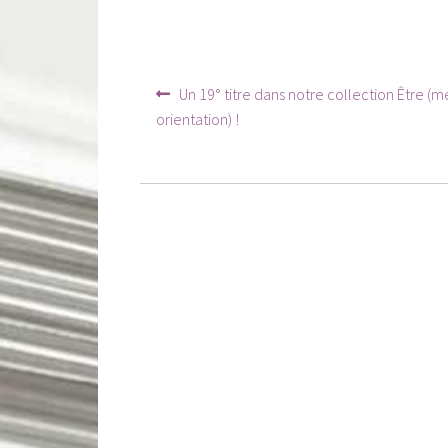
Navigation
Article
Un 19° titre dans notre collection Être (mé
précédent :
de
orientation) !
l’article