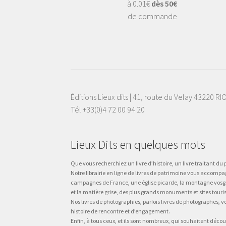
à 0.01€
dès 50€
de commande
Éditions Lieux dits | 41, route du Velay 43220 R
Tél +33(0)4 72 00 94 20
Lieux Dits en quelques mots
Que vous recherchiez un livre d’histoire, un livre traitant du p
Notre librairie en ligne de livres de patrimoine vous accompa
campagnes de France, une église picarde, la montagne vosgienne
et la matière grise, des plus grands monuments et sites touri
Nos livres de photographies, parfois livres de photographes, 
histoire de rencontre et d’engagement.
Enfin, à tous ceux, et ils sont nombreux, qui souhaitent décou