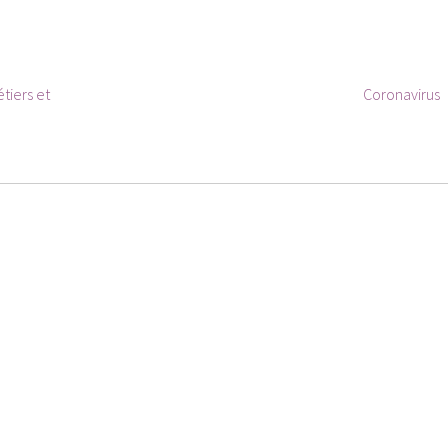
Article
tiers et
Coronavirus
suivant :