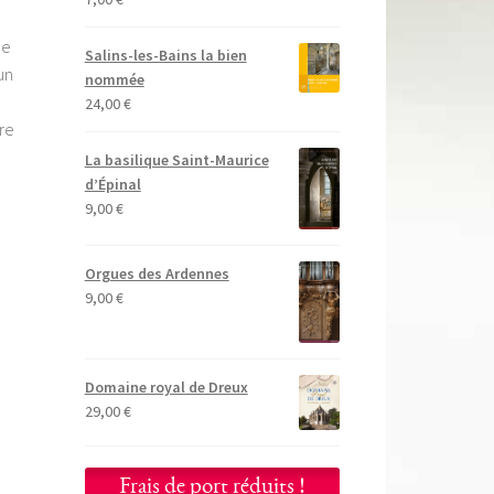
de
Salins-les-Bains la bien
un
nommée
.
24,00
€
re
La basilique Saint-Maurice
d’Épinal
9,00
€
Orgues des Ardennes
9,00
€
Domaine royal de Dreux
29,00
€
Frais de port réduits !