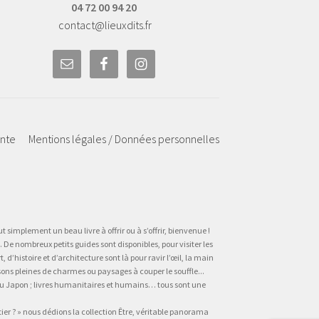
04 72 00 94 20
contact@lieuxdits.fr
ente
Mentions légales / Données personnelles
t simplement un beau livre à offrir ou à s’offrir, bienvenue !
 De nombreux petits guides sont disponibles, pour visiter les
’histoire et d’architecture sont là pour ravir l’œil, la main
sons pleines de charmes ou paysages à couper le souffle...
, au Japon ; livres humanitaires et humains… tous sont une
tier ? » nous dédions la collection Être, véritable panorama