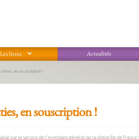
Actualités
Les livres
Glossaire
Mentions légales / Données personnelles
Mon compte
sixties, en souscription !
 qualité Lieux Dits
Nous contacter
Qui sommes-nous ?
ties, en souscription !
éalisé par le service de l’Inventaire général de la région Île de France 