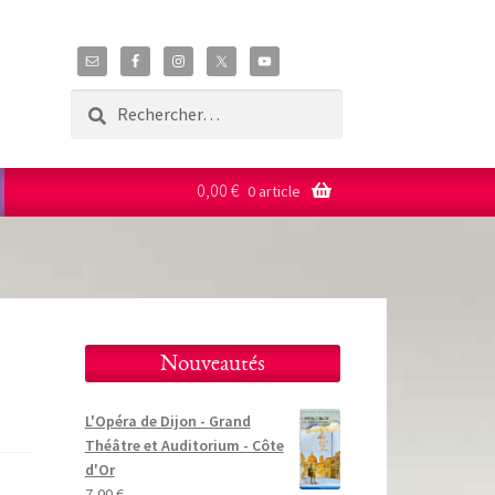
Rechercher :
0,00
€
0 article
Nouveautés
L'Opéra de Dijon - Grand
Théâtre et Auditorium - Côte
d'Or
!
7,00
€