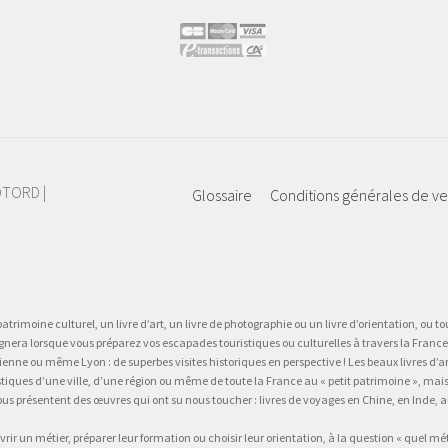
IOTORD |
Glossaire
Conditions générales de v
atrimoine culturel, un livre d’art, un livre de photographie ou un livre d’orientation, ou tou
gnera lorsque vous préparez vos escapades touristiques ou culturelles à travers la France.
 ou même Lyon : de superbes visites historiques en perspective ! Les beaux livres d’art, d
stiques d’une ville, d’une région ou même de toute la France au « petit patrimoine », mai
vous présentent des œuvres qui ont su nous toucher : livres de voyages en Chine, en Inde
vrir un métier, préparer leur formation ou choisir leur orientation, à la question « quel mé