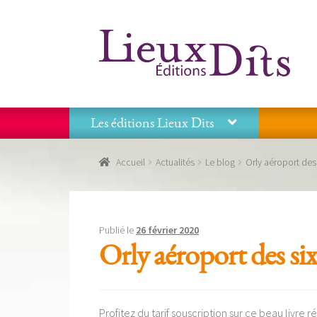
Aller
Aller
à
au
la
contenu
navigation
Les éditions Lieux Dits
Accueil
Commande
Conditions générales de vente
Accueil
Actualités
Le blog
Orly aéroport des 
Panier
Recevoir notre newsletter
Tous nos livres
La
Les éditions Lieux Dits
Publié le
26 février 2020
Orly aéroport des six
Profitez du tarif souscription sur ce beau livre r