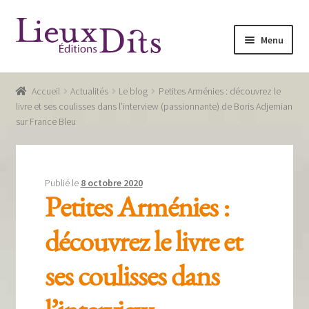
Aller
Aller
Menu
à
au
la
contenu
Accueil
navigation
Accueil
Actualités
Le blog
Petites Arménies : découvrez le
Commande
livre et ses coulisses dans l’interview (passionnante) de Boris Adjemian
sur France Bleu
Conditions générales de vente
Glossaire
Publié le
8 octobre 2020
Mentions légales / Données personnelles
Petites Arménies :
Mon compte
découvrez le livre et
Panier
ses coulisses dans
Recevoir notre newsletter