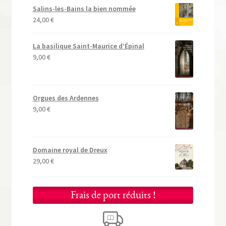
Salins-les-Bains la bien nommée
24,00
€
La basilique Saint-Maurice d’Épinal
9,00
€
Orgues des Ardennes
9,00
€
Domaine royal de Dreux
29,00
€
Frais de port réduits !