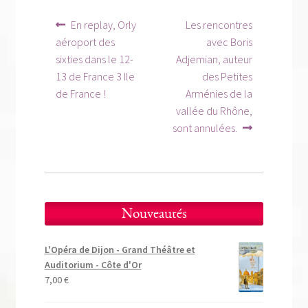
Navigation
Article
Article
En replay, Orly
Les rencontres
précédent :
suivant :
de
aéroport des
avec Boris
sixties dans le 12-
Adjemian, auteur
l’article
13 de France 3 Ile
des Petites
de France !
Arménies de la
vallée du Rhône,
sont annulées.
Nouveautés
L'Opéra de Dijon - Grand Théâtre et
Auditorium - Côte d'Or
7,00
€