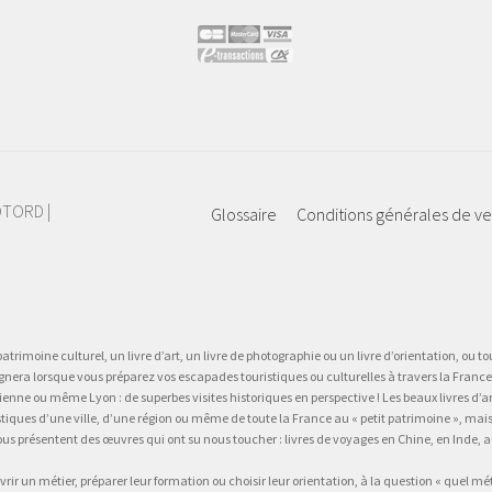
IOTORD |
Glossaire
Conditions générales de v
atrimoine culturel, un livre d’art, un livre de photographie ou un livre d’orientation, ou tou
gnera lorsque vous préparez vos escapades touristiques ou culturelles à travers la France.
 ou même Lyon : de superbes visites historiques en perspective ! Les beaux livres d’art, d
stiques d’une ville, d’une région ou même de toute la France au « petit patrimoine », mai
vous présentent des œuvres qui ont su nous toucher : livres de voyages en Chine, en Inde
vrir un métier, préparer leur formation ou choisir leur orientation, à la question « quel mé