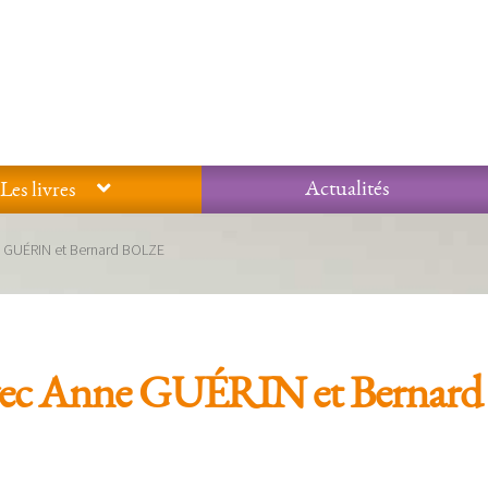
Actualités
Les livres
Glossaire
Mentions légales / Données personnelles
Mon compte
 GUÉRIN et Bernard BOLZE
 qualité Lieux Dits
Nous contacter
Qui sommes-nous ?
vec Anne GUÉRIN et Bernard