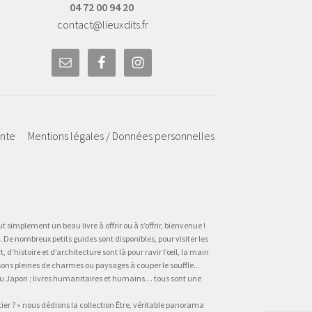
04 72 00 94 20
contact@lieuxdits.fr
ente
Mentions légales / Données personnelles
t simplement un beau livre à offrir ou à s’offrir, bienvenue !
 De nombreux petits guides sont disponibles, pour visiter les
’histoire et d’architecture sont là pour ravir l’œil, la main
sons pleines de charmes ou paysages à couper le souffle...
, au Japon ; livres humanitaires et humains… tous sont une
tier ? » nous dédions la collection Être, véritable panorama