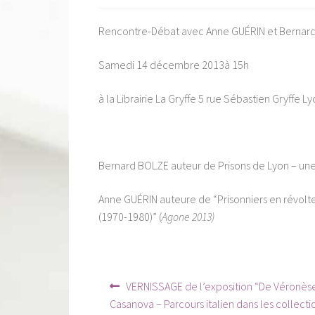
Rencontre-Débat avec Anne GUÉRIN et Bernar
Samedi 14 décembre 2013à 15h
à la Librairie La Gryffe 5 rue Sébastien Gryff
Bernard BOLZE auteur de Prisons de Lyon – une h
Anne GUÉRIN auteure de “Prisonniers en révolte 
(1970-1980)” (
Agone 2013)
Navigation
Article
VERNISSAGE de l’exposition “De Véronès
précédent :
de
Casanova – Parcours italien dans les collecti