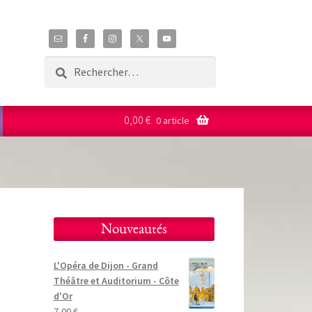
Rechercher :
0,00
€
0 article
Nouveautés
L'Opéra de Dijon - Grand
Théâtre et Auditorium - Côte
d'Or
7,00
€