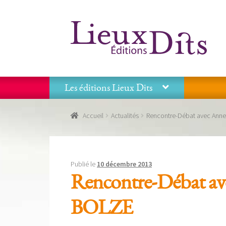
Aller
Aller
à
au
la
contenu
navigation
Les éditions Lieux Dits
Accueil
Commande
Conditions générales de vente
Accueil
Actualités
Rencontre-Débat avec Anne
Panier
Recevoir notre newsletter
Tous nos livres
La
Les éditions Lieux Dits
Publié le
10 décembre 2013
Rencontre-Débat a
BOLZE