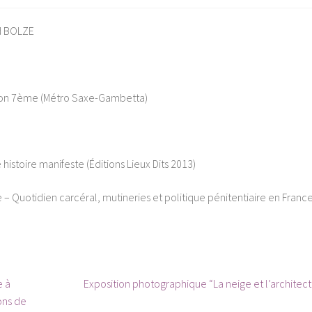
d BOLZE
e Lyon 7ème (Métro Saxe-Gambetta)
istoire manifeste (Éditions Lieux Dits 2013)
– Quotidien carcéral, mutineries et politique pénitentiaire en Franc
Article
e à
Exposition photographique “La neige et l’architec
suivant :
ons de