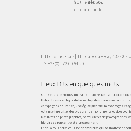
à 0.01€
dès 50€
de commande
Éditions Lieux dits | 41, route du Velay 43220 R
Tél +33(0)4 72 00 94 20
Lieux Dits en quelques mots
Que vous recherchiez un livre d’histoire, un livre traitant du p
Notre librairie en ligne de livres de patrimoine vous accompa
campagnes de France, une église picarde, la montagne vosgienne
et la matière grise, des plus grands monuments et sites touri
Nos livres de photographies, parfois livres de photographes, 
histoire de rencontre et d’engagement.
Enfin, à tous ceux, et ils sont nombreux, qui souhaitent décou