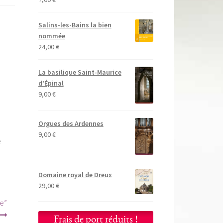
Salins-les-Bains la bien
nommée
24,00
€
La basilique Saint-Maurice
d’Épinal
9,00
€
Orgues des Ardennes
9,00
€
e
Domaine royal de Dreux
29,00
€
te”
Frais de port réduits !