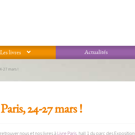
Actualités
Les livres
Glossaire
Mentions légales / Données personnelles
Mon compte
4-27 mars !
 qualité Lieux Dits
Nous contacter
Qui sommes-nous ?
Paris, 24-27 mars !
retrouver nous et nos livres à
Livre Paris
, hall 1 du parc des Exposition