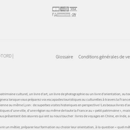
IOTORD |
Glossaire
Conditions générales de v
atrimoine culturel, un livre d’art, un livre de photographie ou un livre d’orientation, ou tou
gnera lorsque vous préparez vos escapades touristiques ou culturelles à travers la France.
 ou même Lyon : de superbes visites historiques en perspective ! Les beaux livres d’art, d
stiques d’une ville, d’une région ou même de toute la France au « petit patrimoine », mai
vous présentent des œuvres qui ont su nous toucher : livres de voyages en Chine, en Inde
vrir un métier, préparer leur formation ou choisir leur orientation, à la question « quel mé