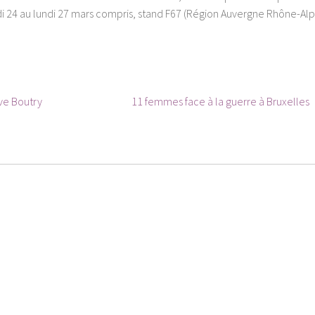
di 24 au lundi 27 mars compris, stand F67 (Région Auvergne Rhône-Alp
Article
ve Boutry
11 femmes face à la guerre à Bruxelles
suivant :