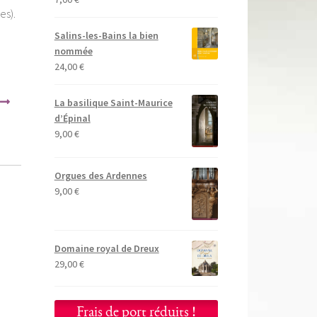
es).
Salins-les-Bains la bien
nommée
24,00
€
La basilique Saint-Maurice
d’Épinal
9,00
€
Orgues des Ardennes
9,00
€
Domaine royal de Dreux
29,00
€
Frais de port réduits !