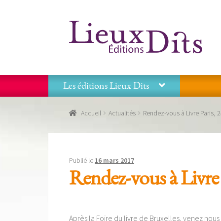
Aller
Aller
à
au
la
contenu
navigation
Les éditions Lieux Dits
Accueil
Commande
Conditions générales de vente
Accueil
Actualités
Rendez-vous à Livre Paris, 2
Panier
Recevoir notre newsletter
Tous nos livres
La
Les éditions Lieux Dits
Publié le
16 mars 2017
Rendez-vous à Livre 
Après la Foire du livre de Bruxelles, venez nous 