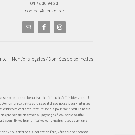
04 72 00 94 20
contact@lieuxdits.fr
ente
Mentions légales / Données personnelles
t simplement un beau livre à offrir ou à s’offrir, bienvenue !
 De nombreux petits guides sont disponibles, pour visiter les
’histoire et d’architecture sont là pour ravir l’œil, la main
sons pleines de charmes ou paysages à couper le souffle...
, au Japon ; livres humanitaires et humains… tous sont une
tier ? » nous dédions la collection Être, véritable panorama