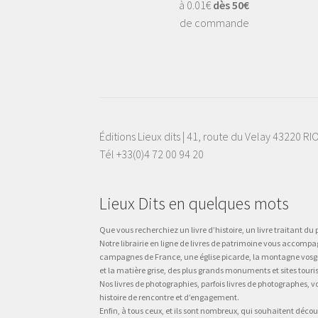
à 0.01€
dès 50€
de commande
Éditions Lieux dits | 41, route du Velay 43220 R
Tél +33(0)4 72 00 94 20
Lieux Dits en quelques mots
Que vous recherchiez un livre d’histoire, un livre traitant du p
Notre librairie en ligne de livres de patrimoine vous accompa
campagnes de France, une église picarde, la montagne vosgienne
et la matière grise, des plus grands monuments et sites touri
Nos livres de photographies, parfois livres de photographes, 
histoire de rencontre et d’engagement.
Enfin, à tous ceux, et ils sont nombreux, qui souhaitent décou