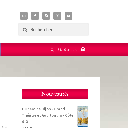
Rechercher :
0,00
€
0 article
Nouveautés
L'Opéra de Dijon - Grand
Théâtre et Auditorium - Côte
d'Or
s de
7,00
€