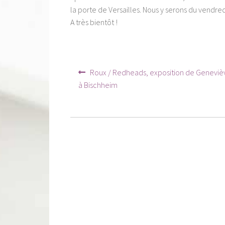
la porte de Versailles. Nous y serons du vendre
A très bientôt !
Navigation
Article
Roux / Redheads, exposition de Geneviè
précédent :
de
à Bischheim
l’article