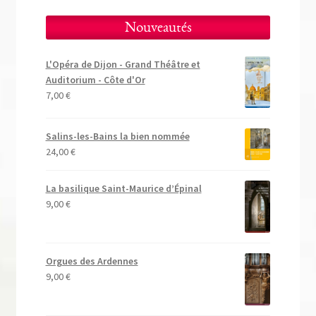
Nouveautés
L'Opéra de Dijon - Grand Théâtre et
Auditorium - Côte d'Or
7,00
€
Salins-les-Bains la bien nommée
24,00
€
La basilique Saint-Maurice d’Épinal
9,00
€
Orgues des Ardennes
9,00
€