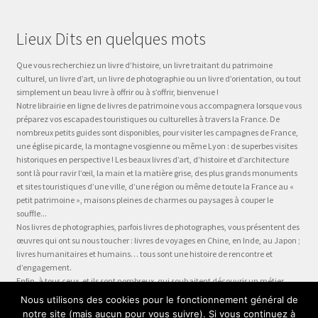
Lieux Dits en quelques mots
Que vous recherchiez un livre d’histoire, un livre traitant du patrimoine
culturel, un livre d’art, un livre de photographie ou un livre d’orientation, ou tout
simplement un beau livre à offrir ou à s’offrir, bienvenue !
Notre librairie en ligne de livres de patrimoine vous accompagnera lorsque vous
préparez vos escapades touristiques ou culturelles à travers la France. De
nombreux petits guides sont disponibles, pour visiter les campagnes de France,
une église picarde, la montagne vosgienne ou même Lyon : de superbes visites
historiques en perspective ! Les beaux livres d’art, d’histoire et d’architecture
sont là pour ravir l’œil, la main et la matière grise, des plus grands monuments
et sites touristiques d’une ville, d’une région ou même de toute la France au «
petit patrimoine », maisons pleines de charmes ou paysages à couper le
souffle...
Nos livres de photographies, parfois livres de photographes, vous présentent des
œuvres qui ont su nous toucher : livres de voyages en Chine, en Inde, au Japon ;
livres humanitaires et humains… tous sont une histoire de rencontre et
d’engagement.
Enfin, à tous ceux, et ils sont nombreux, qui souhaitent découvrir un métier,
préparer leur formation ou choisir leur orientation, à la question « quel métier ?
Nous utilisons des cookies pour le fonctionnement général de
» nous dédions la collection Être, véritable panorama du monde du travail, plus
notre site (mais aucun pour vous suivre). Si vous continuez à