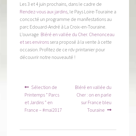
Les 3 et 4 juin prochains, dans le cadre de
Tous nos livres
Rendez-vous aux jardins
, le Pays Loire-Touraine a
La qualité Lieux Dits
concocté un programme de manifestations au
parc Edouard-André à La Croix-en-Touraine.
Nous contacter
L’ouvrage
Bléré en vallée du Cher. Chenonceau
et ses environs
sera proposé à la vente à cette
Qui sommes-nous ?
occasion. Profitez de ce rdv printanier pour
découvrir notre nouveauté !
Les éditions Lieux Dits
Navigation
Article
Article
Sélection de
Bléré en vallée du
précédent :
suivant :
de
Printemps ” Parcs
Cher : on en parle
et Jardins ” en
sur France bleu
l’article
France – #mai2017
Touraine