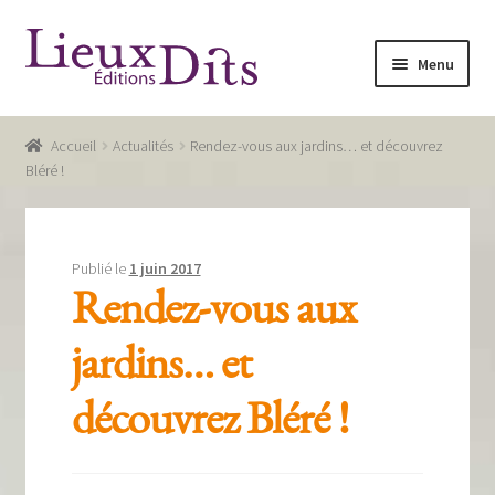
Aller
Aller
Menu
à
au
la
contenu
Accueil
navigation
Accueil
Actualités
Rendez-vous aux jardins… et découvrez
Commande
Bléré !
Conditions générales de vente
Glossaire
Publié le
1 juin 2017
Rendez-vous aux
Mentions légales / Données personnelles
jardins… et
Mon compte
découvrez Bléré !
Panier
Recevoir notre newsletter