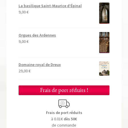
La basilique Saint-Maurice d’Épinal
9,00
€
Orgues des Ardennes
9,00
€
Domaine royal de Dreux
29,00
€
Frais de port réduits !
Frais de port réduits
à 0.01€
dès 50€
de commande