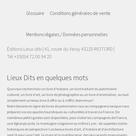
Glossaire
Conditions générales de vente
Mentions légales / Données personnelles
Éditions Lieux dits | 41, route du Velay 43220 RIOTORD |
Tél +33(0)4 72 00 94 20
Lieux Dits en quelques mots
Que vous recherchiez un livre d’histoire, un livre traitant du patrimoine
culturel, un livre d’art, un livre de photographie ou un livre d’orientation, ou tout
simplement un beau livre à offrir ou à s’offrir, bienvenue !
Notre librairie en ligne de livres de patrimoine vous accompagnera lorsque vous
préparez vos escapades touristiques ou culturelles à travers la France. De
nombreux petits guides sont disponibles, pour visiter les campagnes de France,
une église picarde, la montagne vosgienne ou même Lyon : de superbes visites
historiques en perspective ! Les beaux livres d’art, d’histoire et d’architecture
sont là pour ravir l’œil, la main et la matière grise, des plus grands monuments