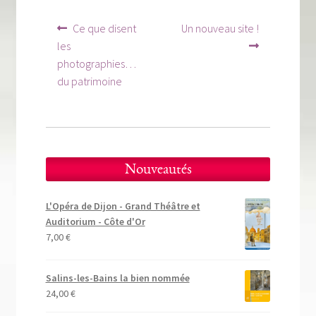
Tous nos livres
Navigation
Article
Article
Ce que disent
Un nouveau site !
La qualité Lieux Dits
précédent :
suivant :
de
les
photographies…
l’article
Nous contacter
du patrimoine
Qui sommes-nous ?
Les éditions Lieux Dits
Nouveautés
L'Opéra de Dijon - Grand Théâtre et
Auditorium - Côte d'Or
7,00
€
Salins-les-Bains la bien nommée
24,00
€