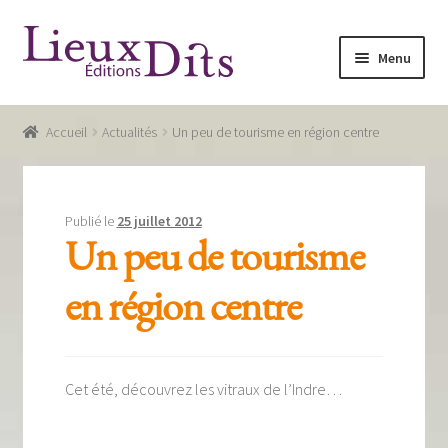
Aller
Aller
Menu
à
au
la
contenu
Accueil
navigation
Accueil
Actualités
Un peu de tourisme en région centre
Commande
Conditions générales de vente
Publié le
25 juillet 2012
Glossaire
Un peu de tourisme
Mentions légales / Données personnelles
en région centre
Mon compte
Panier
Cet été, découvrez les vitraux de l’Indre…
Recevoir notre newsletter