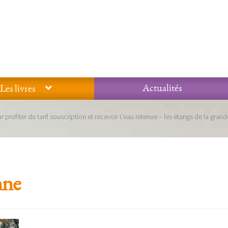
Actualités
Les livres
Glossaire
Mentions légales / Données personnelles
Mon compte
r profiter du tarif souscription et recevoir L’eau retenue – les étangs de la grand
 qualité Lieux Dits
Nous contacter
Qui sommes-nous ?
nne