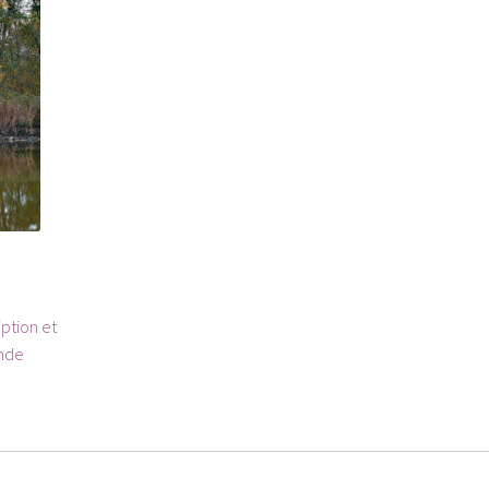
iption et
ande