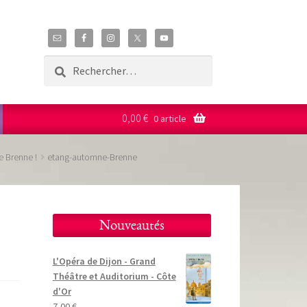
Rechercher :
0,00
€
0 article
e Brenne !
etang-automne-Brenne
Nouveautés
L'Opéra de Dijon - Grand
Théâtre et Auditorium - Côte
d'Or
7,00
€