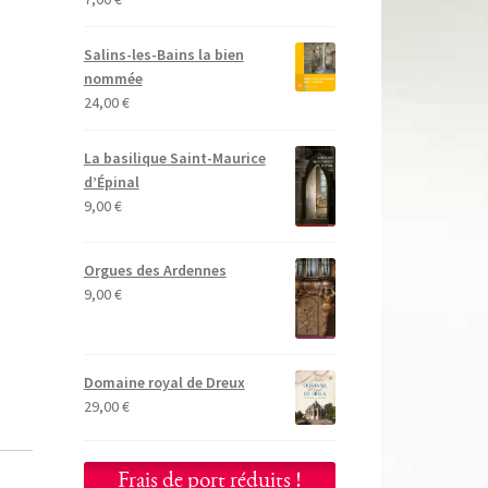
Salins-les-Bains la bien
nommée
24,00
€
La basilique Saint-Maurice
d’Épinal
9,00
€
Orgues des Ardennes
9,00
€
Domaine royal de Dreux
29,00
€
Frais de port réduits !