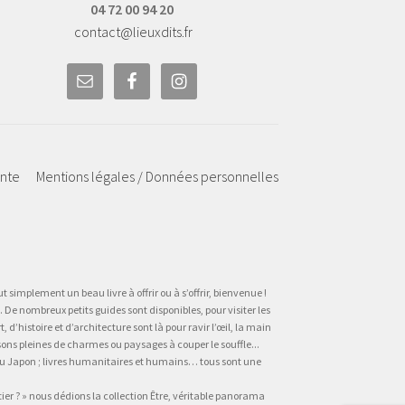
04 72 00 94 20
contact@lieuxdits.fr
ente
Mentions légales / Données personnelles
t simplement un beau livre à offrir ou à s’offrir, bienvenue !
 De nombreux petits guides sont disponibles, pour visiter les
’histoire et d’architecture sont là pour ravir l’œil, la main
sons pleines de charmes ou paysages à couper le souffle...
, au Japon ; livres humanitaires et humains… tous sont une
tier ? » nous dédions la collection Être, véritable panorama