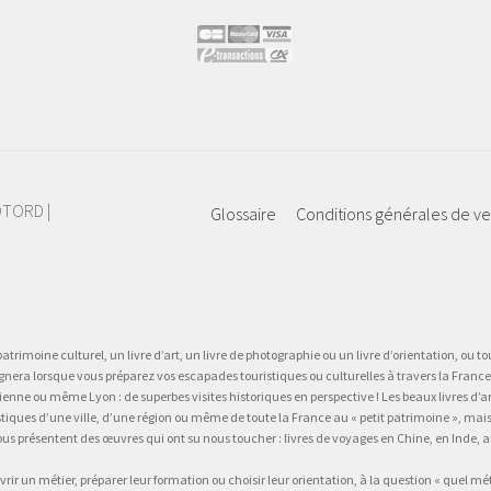
IOTORD |
Glossaire
Conditions générales de v
atrimoine culturel, un livre d’art, un livre de photographie ou un livre d’orientation, ou tou
gnera lorsque vous préparez vos escapades touristiques ou culturelles à travers la France.
 ou même Lyon : de superbes visites historiques en perspective ! Les beaux livres d’art, d
stiques d’une ville, d’une région ou même de toute la France au « petit patrimoine », mai
vous présentent des œuvres qui ont su nous toucher : livres de voyages en Chine, en Inde
vrir un métier, préparer leur formation ou choisir leur orientation, à la question « quel mé