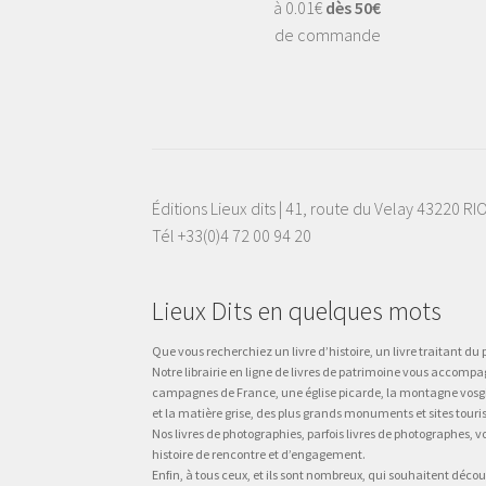
à 0.01€
dès 50€
de commande
Éditions Lieux dits | 41, route du Velay 43220 R
Tél +33(0)4 72 00 94 20
Lieux Dits en quelques mots
Que vous recherchiez un livre d’histoire, un livre traitant du p
Notre librairie en ligne de livres de patrimoine vous accompa
campagnes de France, une église picarde, la montagne vosgienne
et la matière grise, des plus grands monuments et sites touri
Nos livres de photographies, parfois livres de photographes, 
histoire de rencontre et d’engagement.
Enfin, à tous ceux, et ils sont nombreux, qui souhaitent décou