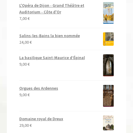
L'Opéra de Dijon - Grand Théâtre et
Auditorium - Côte d'Or
7,00
€
Salins-les-Bains la bien nommée
24,00
€
La basilique Saint-Maurice d’Épinal
9,00
€
Orgues des Ardennes
9,00
€
Domaine royal de Dreux
29,00
€