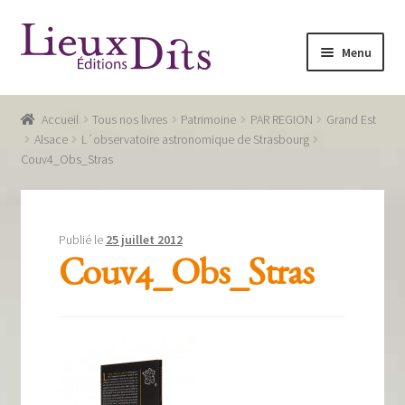
Aller
Aller
Menu
à
au
la
contenu
Accueil
navigation
Accueil
Tous nos livres
Patrimoine
PAR REGION
Grand Est
Commande
Alsace
L´observatoire astronomique de Strasbourg
Couv4_Obs_Stras
Conditions générales de vente
Glossaire
Publié le
25 juillet 2012
Mentions légales / Données personnelles
Couv4_Obs_Stras
Mon compte
Panier
Recevoir notre newsletter