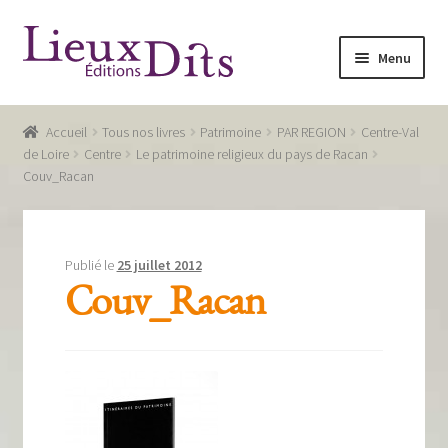
Aller
Aller
Menu
à
au
la
contenu
Accueil
navigation
Accueil
Tous nos livres
Patrimoine
PAR REGION
Centre-Val
Commande
de Loire
Centre
Le patrimoine religieux du pays de Racan
Couv_Racan
Conditions générales de vente
Glossaire
Publié le
25 juillet 2012
Mentions légales / Données personnelles
Couv_Racan
Mon compte
Panier
Recevoir notre newsletter