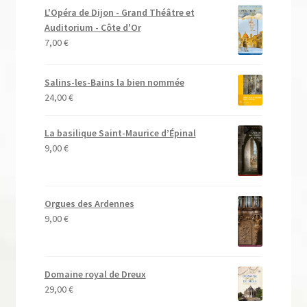
L'Opéra de Dijon - Grand Théâtre et
Auditorium - Côte d'Or
7,00
€
Salins-les-Bains la bien nommée
24,00
€
La basilique Saint-Maurice d’Épinal
9,00
€
Orgues des Ardennes
9,00
€
Domaine royal de Dreux
29,00
€