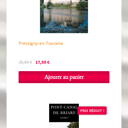
Pressigny-en-Touraine
Le
Le
35,00
€
17,50
€
prix
prix
initial
actuel
Ajouter au panier
était :
est :
35,00 €.
17,50 €.
PRIX RÉDUIT !