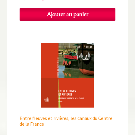
prix
prix
initial
actuel
Ajouter au panier
était :
est :
29,00 €.
14,50 €.
Entre fleuves et rivières, les canaux du Centre
de la France