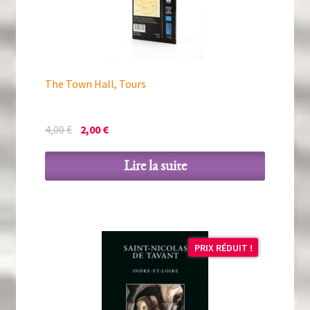
The Town Hall, Tours
Le
Le
4,00
€
2,00
€
prix
prix
initial
actuel
Lire la suite
était :
est :
4,00 €.
2,00 €.
PRIX RÉDUIT !