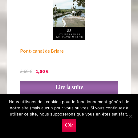
Pont-canal de Briare
Le
Le
3,60
€
1,80
€
prix
prix
initial
actuel
Lire la suite
était :
est :
3,60 €.
1,80 €.
Nous utilisons des cookies pour le fonctionnement général de
notre site (mais aucun pour vous suivre). Si vous continuez à
utiliser ce site, nous supposerons que vous en êtes satisfait.
PRIX RÉDUIT !
0
Ok
Recherche
Recherche