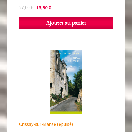
Le
Le
27,00
€
13,50
€
prix
prix
initial
actuel
Ajouter au panier
était :
est :
27,00 €.
13,50 €.
Crissay-sur-Manse (épuisé)