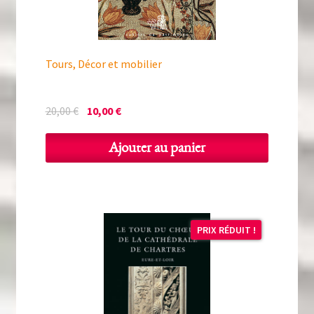
Tours, Décor et mobilier
Le
Le
20,00
€
10,00
€
prix
prix
initial
actuel
Ajouter au panier
était :
est :
20,00 €.
10,00 €.
PRIX RÉDUIT !