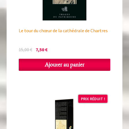
Le tour du chœur de la cathédrale de Chartres
Le
Le
15,00
€
7,50
€
prix
prix
initial
actuel
Ajouter au panier
était :
est :
15,00 €.
7,50 €.
PRIX RÉDUIT !