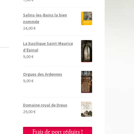
Salins-les-Bains la bien
nommée
24,00
€
La basilique Saint-Maurice
d’Épinal
9,00
€
Orgues des Ardennes
9,00
€
Domaine royal de Dreux
29,00
€
Frais de port réduits !