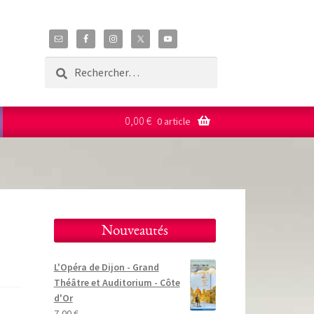
Rechercher :
0,00
€
0 article
Nouveautés
L'Opéra de Dijon - Grand
Théâtre et Auditorium - Côte
d'Or
7,00
€