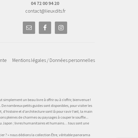
04 72 00 94 20
contact@lieuxdits.fr
ente
Mentions légales / Données personnelles
t simplement un beau livre à offrir ou à s’offrir, bienvenue !
 De nombreux petits guides sont disponibles, pour visiter les
’histoire et d’architecture sont là pour ravir l’œil, la main
sons pleines de charmes ou paysages à couper le souffle...
, au Japon ; livres humanitaires et humains… tous sont une
tier ? » nous dédions la collection Être, véritable panorama