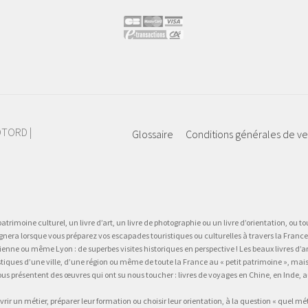
IOTORD |
Glossaire
Conditions générales de v
atrimoine culturel, un livre d’art, un livre de photographie ou un livre d’orientation, ou tou
gnera lorsque vous préparez vos escapades touristiques ou culturelles à travers la France.
 ou même Lyon : de superbes visites historiques en perspective ! Les beaux livres d’art, d
stiques d’une ville, d’une région ou même de toute la France au « petit patrimoine », mai
vous présentent des œuvres qui ont su nous toucher : livres de voyages en Chine, en Inde
vrir un métier, préparer leur formation ou choisir leur orientation, à la question « quel mé