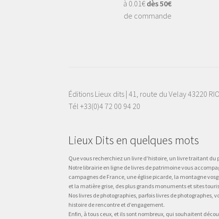
à 0.01€
dès 50€
de commande
Éditions Lieux dits | 41, route du Velay 43220 R
Tél +33(0)4 72 00 94 20
Lieux Dits en quelques mots
Que vous recherchiez un livre d’histoire, un livre traitant du p
Notre librairie en ligne de livres de patrimoine vous accompa
campagnes de France, une église picarde, la montagne vosgienne
et la matière grise, des plus grands monuments et sites touri
Nos livres de photographies, parfois livres de photographes, 
histoire de rencontre et d’engagement.
Enfin, à tous ceux, et ils sont nombreux, qui souhaitent décou