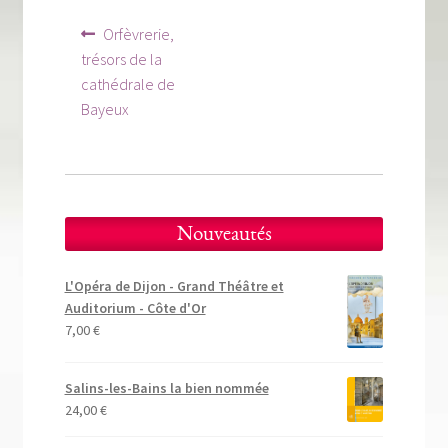
Tous nos livres
Navigation
Article
Orfèvrerie,
précédent :
de
La qualité Lieux Dits
trésors de la
cathédrale de
l’article
Nous contacter
Bayeux
Qui sommes-nous ?
Les éditions Lieux Dits
Nouveautés
L'Opéra de Dijon - Grand Théâtre et
Auditorium - Côte d'Or
7,00
€
Salins-les-Bains la bien nommée
24,00
€