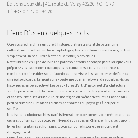
Éditions Lieux dits | 41, route du Velay 43220 RIOTORD |
Tél +33(0)4 72 00 94 20
Lieux Dits en quelques mots
Que vous recherchiez un livre d’histoire, un livre traitant du patrimoine
culturel, un livre d’art, un livre de photographie ou un livre d’orientation, ou tout
simplement un beau livre à offrir ou à s’offrir, bienvenue !
Notre librairie en ligne de livres de patrimoine vous accompagnera lorsque vous
préparez vos escapades touristiques ou culturelles à travers la France. De
nombreux petits guides sont disponibles, pour visiter les campagnes de France,
une église picarde, la montagne vosgienne ou même Lyon : de superbes visites
historiques en perspective ! Les beaux livres d’art, d’histoire et d’architecture
sont là pour ravir l’œil, la main et la matière grise, des plus grands monuments
et sites touristiques d’une ville, d’une région ou même de toute la France au «
petit patrimoine », maisons pleines de charmes ou paysages à couper le
souffle...
Nos livres de photographies, parfois livres de photographes, vous présentent des
œuvres qui ont su nous toucher : livres de voyages en Chine, en Inde, au Japon ;
livres humanitaires et humains… tous sont une histoire de rencontre et
d’engagement.
Enfin, à tous ceux, et ils sont nombreux, qui souhaitent découvrir un métier,