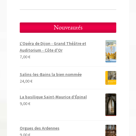
l’article
Nouveautés
L'Opéra de Dijon - Grand Théâtre et
Auditorium - Côte d'Or
7,00
€
Salins-les-Bains la bien nommée
24,00
€
La basilique Saint-Maurice d’Épinal
9,00
€
Orgues des Ardennes
9,00
€