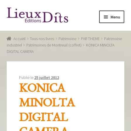
Aller
Aller
Menu
à
au
la
contenu
Accueil
navigation
Accueil
Tous nos livres
Patrimoine
PAR THEME
Patrimoine
Commande
industriel
Patrimoines de Montreuil (coffret)
KONICA MINOLTA
DIGITAL CAMERA
Conditions générales de vente
Glossaire
Publié le
25 juillet 2012
Mentions légales / Données personnelles
KONICA
Mon compte
MINOLTA
Panier
DIGITAL
Recevoir notre newsletter