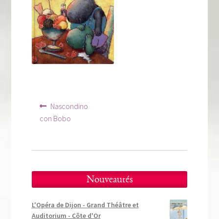
Tous nos livres
La qualité Lieux Dits
Nous contacter
Qui sommes-nous ?
Les éditions Lieux Dits
Navigation
Article
Nascondino
précédent :
de
con Bobo
l’article
Nouveautés
L'Opéra de Dijon - Grand Théâtre et
Auditorium - Côte d'Or