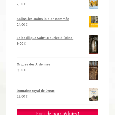
7,00
€
Salins-les-Bains la bien nommée
24,00
€
La basilique Saint-Maurice d’Épinal
9,00
€
Orgues des Ardennes
9,00
€
Domaine royal de Dreux
29,00
€
Frais de port réduits !