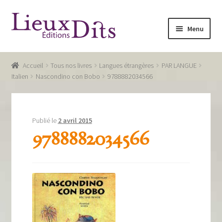
Aller
Aller
Menu
à
au
la
contenu
Accueil
navigation
Accueil
Tous nos livres
Langues étrangères
PAR LANGUE
Commande
Italien
Nascondino con Bobo
9788882034566
Conditions générales de vente
Glossaire
Publié le
2 avril 2015
9788882034566
Mentions légales / Données personnelles
Mon compte
Panier
Recevoir notre newsletter