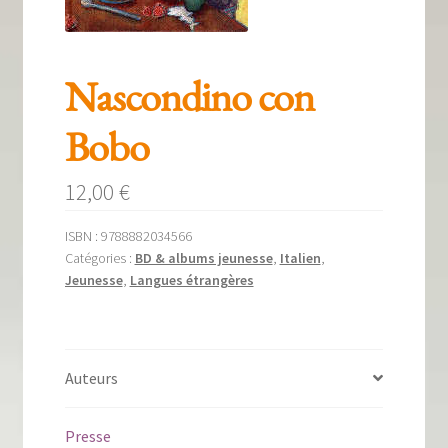
Tous nos livres
La qualité Lieux Dits
Nascondino con
Nous contacter
Bobo
Qui sommes-nous ?
12,00
€
Les éditions Lieux Dits
ISBN :
9788882034566
Catégories :
BD & albums jeunesse
,
Italien
,
Jeunesse
,
Langues étrangères
Auteurs
Presse