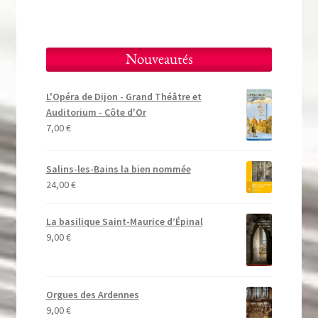
Nouveautés
L'Opéra de Dijon - Grand Théâtre et
Auditorium - Côte d'Or
7,00
€
Salins-les-Bains la bien nommée
24,00
€
La basilique Saint-Maurice d’Épinal
9,00
€
Orgues des Ardennes
9,00
€