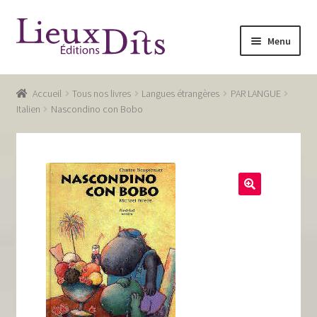
Aller
Aller
Menu
à
au
la
contenu
Accueil
navigation
Accueil
Tous nos livres
Langues étrangères
PAR LANGUE
Commande
Italien
Nascondino con Bobo
Conditions générales de vente
Glossaire
Mentions légales / Données personnelles
Mon compte
Panier
Recevoir notre newsletter