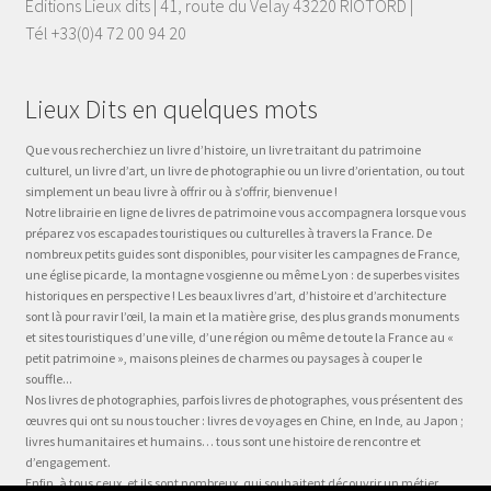
Éditions Lieux dits | 41, route du Velay 43220 RIOTORD |
Tél +33(0)4 72 00 94 20
Lieux Dits en quelques mots
Que vous recherchiez un livre d’histoire, un livre traitant du patrimoine
culturel, un livre d’art, un livre de photographie ou un livre d’orientation, ou tout
simplement un beau livre à offrir ou à s’offrir, bienvenue !
Notre librairie en ligne de livres de patrimoine vous accompagnera lorsque vous
préparez vos escapades touristiques ou culturelles à travers la France. De
nombreux petits guides sont disponibles, pour visiter les campagnes de France,
une église picarde, la montagne vosgienne ou même Lyon : de superbes visites
historiques en perspective ! Les beaux livres d’art, d’histoire et d’architecture
sont là pour ravir l’œil, la main et la matière grise, des plus grands monuments
et sites touristiques d’une ville, d’une région ou même de toute la France au «
petit patrimoine », maisons pleines de charmes ou paysages à couper le
souffle...
Nos livres de photographies, parfois livres de photographes, vous présentent des
œuvres qui ont su nous toucher : livres de voyages en Chine, en Inde, au Japon ;
livres humanitaires et humains… tous sont une histoire de rencontre et
d’engagement.
Enfin, à tous ceux, et ils sont nombreux, qui souhaitent découvrir un métier,