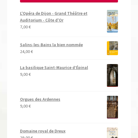
L'Opéra de Dijon - Grand Théâtre et
Auditorium - Côte d'Or
7,00
€
Salins-les-Bains la bien nommée
24,00
€
La basilique Saint-Maurice d’Épinal
9,00
€
Orgues des Ardennes
9,00
€
Domaine royal de Dreux
29,00
€