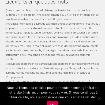
Lieux Dits en quelques mots
Que vous recherchiez un livre d’histoire, un livre traitant du patrimoine
culturel, un livre d’art, un livre de photographie ou un livre d’orientation, ou tout
simplement un beau livre à offrir ou à s’offrir, bienvenue !
Notre librairie en ligne de livres de patrimoine vous accompagnera lorsque vous
préparez vos escapades touristiques ou culturelles à travers la France. De
nombreux petits guides sont disponibles, pour visiter les campagnes de France,
une église picarde, la montagne vosgienne ou même Lyon : de superbes visites
historiques en perspective ! Les beaux livres d’art, d’histoire et d’architecture
sont là pour ravir l’œil, la main et la matière grise, des plus grands monuments
et sites touristiques d’une ville, d’une région ou même de toute la France au «
petit patrimoine », maisons pleines de charmes ou paysages à couper le
souffle...
Nos livres de photographies, parfois livres de photographes, vous présentent des
œuvres qui ont su nous toucher : livres de voyages en Chine, en Inde, au Japon ;
livres humanitaires et humains… tous sont une histoire de rencontre et
d’engagement.
Enfin, à tous ceux, et ils sont nombreux, qui souhaitent découvrir un métier,
préparer leur formation ou choisir leur orientation, à la question « quel métier ?
Nous utilisons des cookies pour le fonctionnement général de
» nous dédions la collection Être, véritable panorama du monde du travail, plus
notre site (mais aucun pour vous suivre). Si vous continuez à
qu’un guide des métiers, plus qu’une fiche métier… un test métier, un « stage
utiliser ce site, nous supposerons que vous en êtes satisfait.
en entreprise dans votre fauteuil » !
0