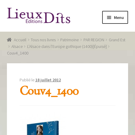
Aller
Aller
Menu
à
au
la
contenu
Accueil
navigation
Accueil
Tous nos livres
Patrimoine
PAR REGION
Grand Est
Commande
Alsace
L’Alsace dans l’Europe gothique (1400)[Épuisé]
Couv4_1400
Conditions générales de vente
Glossaire
Publié le
18 juillet 2012
Mentions légales / Données personnelles
Couv4_1400
Mon compte
Panier
Recevoir notre newsletter