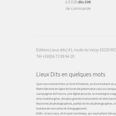
à 0.01€
dès 50€
de commande
Éditions Lieux dits | 41, route du Velay 43220 R
Tél +33(0)4 72 00 94 20
Lieux Dits en quelques mots
Que vous recherchiez un livre d’histoire, un livre traitant du p
Notre librairie en ligne de livres de patrimoine vous accompa
campagnes de France, une église picarde, la montagne vosgienne
et la matière grise, des plus grands monuments et sites touri
Nos livres de photographies, parfois livres de photographes, 
histoire de rencontre et d’engagement.
Enfin, à tous ceux, et ils sont nombreux, qui souhaitent décou