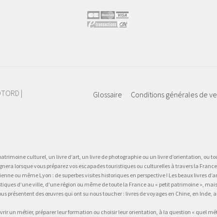
IOTORD |
Glossaire
Conditions générales de v
atrimoine culturel, un livre d’art, un livre de photographie ou un livre d’orientation, ou tou
gnera lorsque vous préparez vos escapades touristiques ou culturelles à travers la France.
 ou même Lyon : de superbes visites historiques en perspective ! Les beaux livres d’art, d
stiques d’une ville, d’une région ou même de toute la France au « petit patrimoine », mai
vous présentent des œuvres qui ont su nous toucher : livres de voyages en Chine, en Inde
vrir un métier, préparer leur formation ou choisir leur orientation, à la question « quel mé