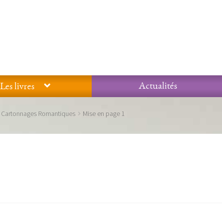
Actualités
Les livres
Glossaire
Mentions légales / Données personnelles
Mon compte
Cartonnages Romantiques
Mise en page 1
 qualité Lieux Dits
Nous contacter
Qui sommes-nous ?