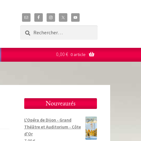
Rechercher :
0,00
€
0 article
Nouveautés
L'Opéra de Dijon - Grand
Théâtre et Auditorium - Côte
d'Or
7,00
€