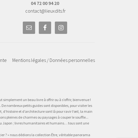
04 72 00 94 20
contact@lieuxdits.fr
ente
Mentions légales / Données personnelles
t simplement un beau livre à offrir ou à s’offrir, bienvenue !
 De nombreux petits guides sont disponibles, pour visiter les
’histoire et d’architecture sont là pour ravir l’œil, la main
sons pleines de charmes ou paysages à couper le souffle...
, au Japon ; livres humanitaires et humains… tous sont une
tier ? » nous dédions la collection Être, véritable panorama