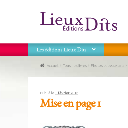
Aller
Aller
à
au
la
contenu
navigation
Les éditions Lieux Dits
Accueil
Commande
Conditions générales de vente
Accueil
Tous nos livres
Photos et beaux arts
Panier
Recevoir notre newsletter
Tous nos livres
La
Les éditions Lieux Dits
Publié le
1 février 2016
Mise en page 1