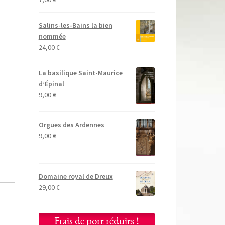
Salins-les-Bains la bien
nommée
24,00
€
La basilique Saint-Maurice
d’Épinal
9,00
€
Orgues des Ardennes
9,00
€
Domaine royal de Dreux
29,00
€
Frais de port réduits !