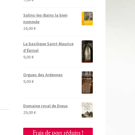
Salins-les-Bains la bien
nommée
24,00
€
La basilique Saint-Maurice
d’Épinal
9,00
€
Orgues des Ardennes
9,00
€
Domaine royal de Dreux
29,00
€
Frais de port réduits !