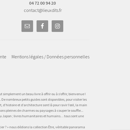
04 72 00 94 20
contact@lieuxdits.fr
ente
Mentions légales / Données personnelles
t simplement un beau livre à offrir ou à s’offrir, bienvenue !
 De nombreux petits guides sont disponibles, pour visiter les
’histoire et d’architecture sont là pour ravir l’œil, la main
sons pleines de charmes ou paysages à couper le souffle...
, au Japon ; livres humanitaires et humains… tous sont une
tier ? » nous dédions la collection Être, véritable panorama