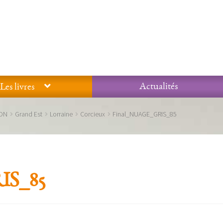
Actualités
Les livres
Glossaire
Mentions légales / Données personnelles
Mon compte
ION
Grand Est
Lorraine
Corcieux
Final_NUAGE_GRIS_85
 qualité Lieux Dits
Nous contacter
Qui sommes-nous ?
IS_85