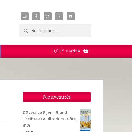
Rechercher :
0,00
€
0 article
Nouveautés
L'Opéra de Dijon - Grand
Théâtre et Auditorium - Côte
d'Or
7,00
€