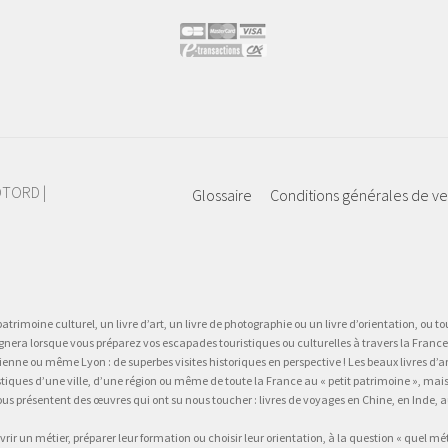
IOTORD |
Glossaire
Conditions générales de v
atrimoine culturel, un livre d’art, un livre de photographie ou un livre d’orientation, ou tou
gnera lorsque vous préparez vos escapades touristiques ou culturelles à travers la France.
 ou même Lyon : de superbes visites historiques en perspective ! Les beaux livres d’art, d
stiques d’une ville, d’une région ou même de toute la France au « petit patrimoine », mai
vous présentent des œuvres qui ont su nous toucher : livres de voyages en Chine, en Inde
vrir un métier, préparer leur formation ou choisir leur orientation, à la question « quel mé