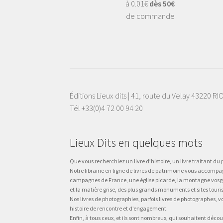
à 0.01€
dès 50€
de commande
Éditions Lieux dits | 41, route du Velay 43220 R
Tél +33(0)4 72 00 94 20
Lieux Dits en quelques mots
Que vous recherchiez un livre d’histoire, un livre traitant du p
Notre librairie en ligne de livres de patrimoine vous accompa
campagnes de France, une église picarde, la montagne vosgienne
et la matière grise, des plus grands monuments et sites touri
Nos livres de photographies, parfois livres de photographes, 
histoire de rencontre et d’engagement.
Enfin, à tous ceux, et ils sont nombreux, qui souhaitent décou