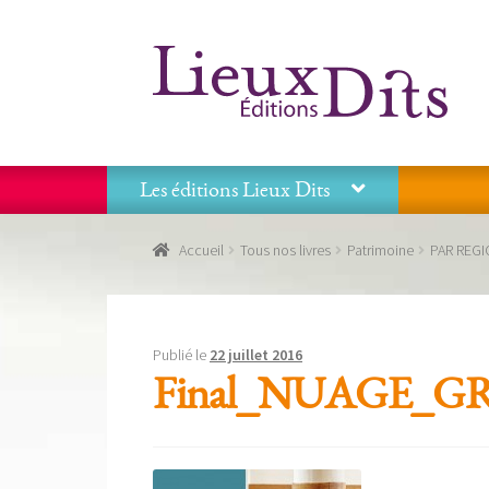
Aller
Aller
à
au
la
contenu
navigation
Les éditions Lieux Dits
Accueil
Commande
Conditions générales de vente
Accueil
Tous nos livres
Patrimoine
PAR REG
Panier
Recevoir notre newsletter
Tous nos livres
La
Les éditions Lieux Dits
Publié le
22 juillet 2016
Final_NUAGE_GR