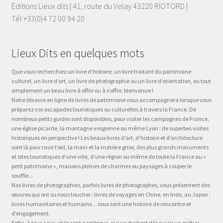
Éditions Lieux dits | 41, route du Velay 43220 RIOTORD |
Tél +33(0)4 72 00 94 20
Lieux Dits en quelques mots
Que vous recherchiez un livre d’histoire, un livre traitant du patrimoine
culturel, un livre d’art, un livre de photographie ou un livre d’orientation, ou tout
simplement un beau livre à offrir ou à s’offrir, bienvenue !
Notre librairie en ligne de livres de patrimoine vous accompagnera lorsque vous
préparez vos escapades touristiques ou culturelles à travers la France. De
nombreux petits guides sont disponibles, pour visiter les campagnes de France,
une église picarde, la montagne vosgienne ou même Lyon : de superbes visites
historiques en perspective ! Les beaux livres d’art, d’histoire et d’architecture
sont là pour ravir l’œil, la main et la matière grise, des plus grands monuments
et sites touristiques d’une ville, d’une région ou même de toute la France au «
petit patrimoine », maisons pleines de charmes ou paysages à couper le
souffle...
Nos livres de photographies, parfois livres de photographes, vous présentent des
œuvres qui ont su nous toucher : livres de voyages en Chine, en Inde, au Japon ;
livres humanitaires et humains… tous sont une histoire de rencontre et
d’engagement.
Enfin, à tous ceux, et ils sont nombreux, qui souhaitent découvrir un métier,