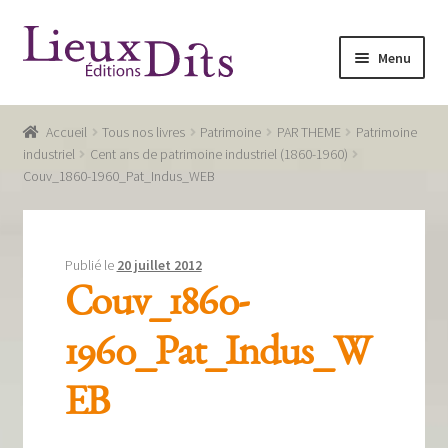
Aller
Aller
Menu
à
au
la
contenu
Accueil
navigation
Accueil
Tous nos livres
Patrimoine
PAR THEME
Patrimoine
Commande
industriel
Cent ans de patrimoine industriel (1860-1960)
Couv_1860-1960_Pat_Indus_WEB
Conditions générales de vente
Glossaire
Publié le
20 juillet 2012
Mentions légales / Données personnelles
Couv_1860-
Mon compte
1960_Pat_Indus_W
Panier
EB
Recevoir notre newsletter