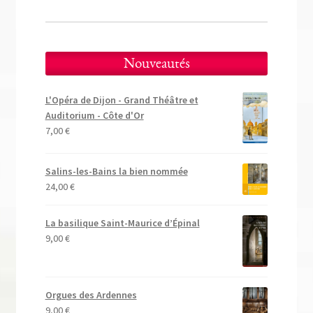
Nouveautés
L'Opéra de Dijon - Grand Théâtre et
Auditorium - Côte d'Or
7,00
€
Salins-les-Bains la bien nommée
24,00
€
La basilique Saint-Maurice d’Épinal
9,00
€
Orgues des Ardennes
9,00
€