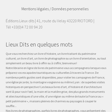
Mentions légales / Données personnelles
Éditions Lieux dits | 41, route du Velay 43220 RIOTORD |
Tél +33(0)4 72 00 94 20
Lieux Dits en quelques mots
Que vous recherchiez un livre d’histoire, un livre traitant du patrimoine
culturel, un livre d’art, un livre de photographie ou un livre d’orientation, ou tout
simplement un beau livre à offrir ou à s’offrir, bienvenue !
Notre librairie en ligne de livres de patrimoine vous accompagnera lorsque vous
préparez vos escapades touristiques ou culturelles à travers la France. De
nombreux petits guides sont disponibles, pour visiter les campagnes de France,
une église picarde, la montagne vosgienne ou même Lyon : de superbes visites
historiques en perspective ! Les beaux livres d’art, d’histoire et d’architecture
sont là pour ravir l’œil, la main et la matière grise, des plus grands monuments
et sites touristiques d’une ville, d’une région ou même de toute la France au «
petit patrimoine », maisons pleines de charmes ou paysages à couper le
souffle...
Nos livres de photographies, parfois livres de photographes, vous présentent des