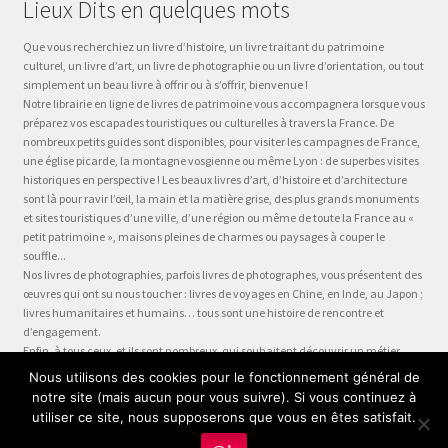
Lieux Dits en quelques mots
Que vous recherchiez un livre d’histoire, un livre traitant du patrimoine
culturel, un livre d’art, un livre de photographie ou un livre d’orientation, ou tout
simplement un beau livre à offrir ou à s’offrir, bienvenue !
Notre librairie en ligne de livres de patrimoine vous accompagnera lorsque vous
préparez vos escapades touristiques ou culturelles à travers la France. De
nombreux petits guides sont disponibles, pour visiter les campagnes de France,
une église picarde, la montagne vosgienne ou même Lyon : de superbes visites
historiques en perspective ! Les beaux livres d’art, d’histoire et d’architecture
sont là pour ravir l’œil, la main et la matière grise, des plus grands monuments
et sites touristiques d’une ville, d’une région ou même de toute la France au «
petit patrimoine », maisons pleines de charmes ou paysages à couper le
souffle...
Nos livres de photographies, parfois livres de photographes, vous présentent des
œuvres qui ont su nous toucher : livres de voyages en Chine, en Inde, au Japon ;
livres humanitaires et humains… tous sont une histoire de rencontre et
d’engagement.
Enfin, à tous ceux, et ils sont nombreux, qui souhaitent découvrir un métier,
préparer leur formation ou choisir leur orientation, à la question « quel métier ?
Nous utilisons des cookies pour le fonctionnement général de
» nous dédions la collection Être, véritable panorama du monde du travail, plus
notre site (mais aucun pour vous suivre). Si vous continuez à
qu’un guide des métiers, plus qu’une fiche métier… un test métier, un « stage
utiliser ce site, nous supposerons que vous en êtes satisfait.
en entreprise dans votre fauteuil » !