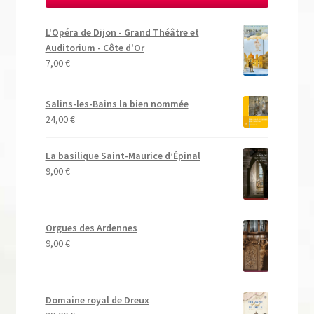
L'Opéra de Dijon - Grand Théâtre et
Auditorium - Côte d'Or
7,00
€
Salins-les-Bains la bien nommée
24,00
€
La basilique Saint-Maurice d’Épinal
9,00
€
Orgues des Ardennes
9,00
€
Domaine royal de Dreux