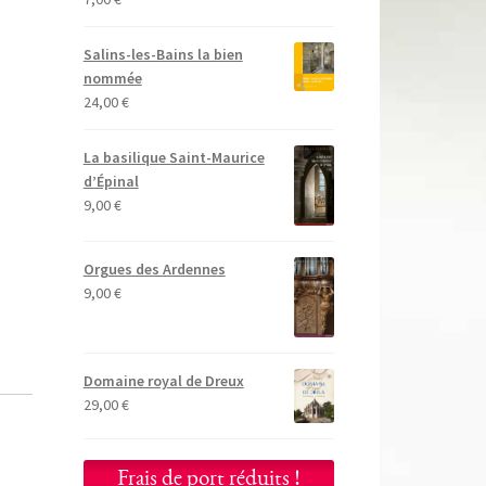
Salins-les-Bains la bien
nommée
24,00
€
La basilique Saint-Maurice
d’Épinal
9,00
€
Orgues des Ardennes
9,00
€
Domaine royal de Dreux
29,00
€
Frais de port réduits !