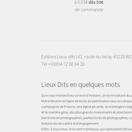
à 0.01€
dès 50€
de commande
Éditions Lieux dits | 41, route du Velay 43220 R
Tél +33(0)4 72 00 94 20
Lieux Dits en quelques mots
Que vous recherchiez un livre d’histoire, un livre traitant du p
Notre librairie en ligne de livres de patrimoine vous accompa
campagnes de France, une église picarde, la montagne vosgienne
et la matière grise, des plus grands monuments et sites touri
Nos livres de photographies, parfois livres de photographes, 
histoire de rencontre et d’engagement.
Enfin, à tous ceux, et ils sont nombreux, qui souhaitent décou