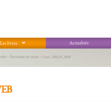
Actualités
Les livres
Glossaire
Mentions légales / Données personnelles
Mon compte
nelle
Être artiste de cirque
Couv_CIRQUE_WEB
 qualité Lieux Dits
Nous contacter
Qui sommes-nous ?
WEB