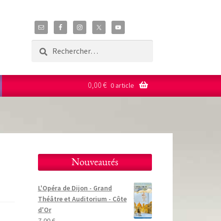
Rechercher :
0,00
€
0 article
Nouveautés
L'Opéra de Dijon - Grand
Théâtre et Auditorium - Côte
d'Or
7,00
€