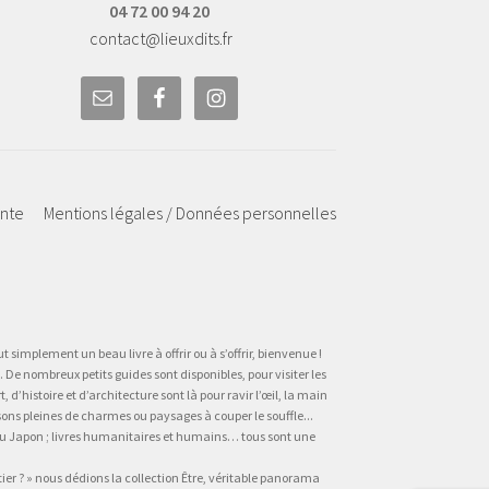
04 72 00 94 20
contact@lieuxdits.fr
ente
Mentions légales / Données personnelles
t simplement un beau livre à offrir ou à s’offrir, bienvenue !
 De nombreux petits guides sont disponibles, pour visiter les
’histoire et d’architecture sont là pour ravir l’œil, la main
sons pleines de charmes ou paysages à couper le souffle...
, au Japon ; livres humanitaires et humains… tous sont une
tier ? » nous dédions la collection Être, véritable panorama