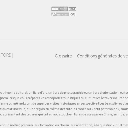
IOTORD |
Glossaire
Conditions générales de v
atrimoine culturel, un livre d’art, un livre de photographie ou un livre d’orientation, ou tou
gnera lorsque vous préparez vos escapades touristiques ou culturelles à travers la France.
 ou même Lyon : de superbes visites historiques en perspective ! Les beaux livres d’art, d
stiques d’une ville, d’une région ou même de toute la France au « petit patrimoine », mai
vous présentent des œuvres qui ont su nous toucher : livres de voyages en Chine, en Inde
vrir un métier, préparer leur formation ou choisir leur orientation, à la question « quel mé