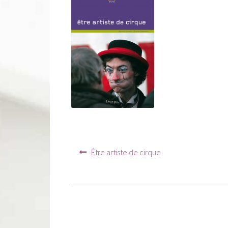
Navigation
Article
Être artiste de cirque
précédent :
de
l’article