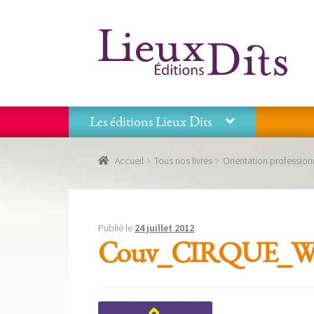
Aller
Aller
à
au
la
contenu
navigation
Les éditions Lieux Dits
Accueil
Commande
Conditions générales de vente
Accueil
Tous nos livres
Orientation profession
Panier
Recevoir notre newsletter
Tous nos livres
La
Les éditions Lieux Dits
Publié le
24 juillet 2012
Couv_CIRQUE_