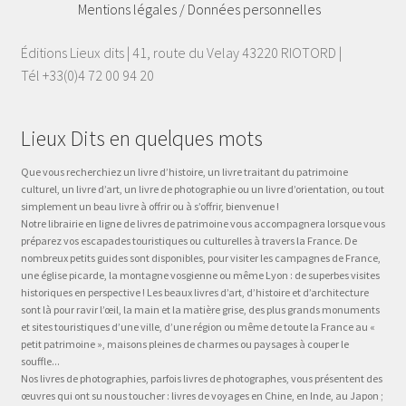
Mentions légales / Données personnelles
Éditions Lieux dits | 41, route du Velay 43220 RIOTORD |
Tél +33(0)4 72 00 94 20
Lieux Dits en quelques mots
Que vous recherchiez un livre d’histoire, un livre traitant du patrimoine
culturel, un livre d’art, un livre de photographie ou un livre d’orientation, ou tout
simplement un beau livre à offrir ou à s’offrir, bienvenue !
Notre librairie en ligne de livres de patrimoine vous accompagnera lorsque vous
préparez vos escapades touristiques ou culturelles à travers la France. De
nombreux petits guides sont disponibles, pour visiter les campagnes de France,
une église picarde, la montagne vosgienne ou même Lyon : de superbes visites
historiques en perspective ! Les beaux livres d’art, d’histoire et d’architecture
sont là pour ravir l’œil, la main et la matière grise, des plus grands monuments
et sites touristiques d’une ville, d’une région ou même de toute la France au «
petit patrimoine », maisons pleines de charmes ou paysages à couper le
souffle...
Nos livres de photographies, parfois livres de photographes, vous présentent des
œuvres qui ont su nous toucher : livres de voyages en Chine, en Inde, au Japon ;