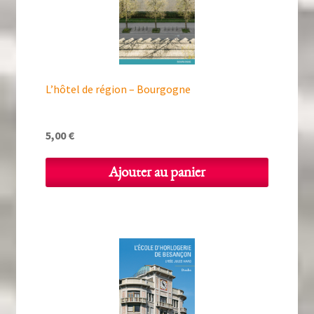
L’hôtel de région – Bourgogne
5,00
€
Ajouter au panier